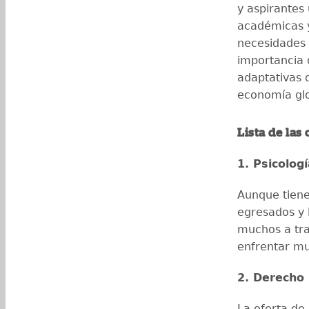
y aspirantes 
académicas y
necesidades
importancia d
adaptativas 
economía glo
Lista de las
1. Psicolog
Aunque tiene 
egresados y 
muchos a tra
enfrentar m
2. Derecho
La oferta de