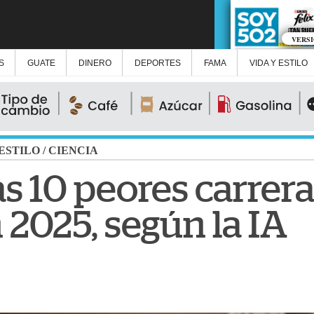
VERS
S
GUATE
DINERO
DEPORTES
FAMA
VIDA Y ESTILO
 ESTILO
/
CIENCIA
as 10 peores carrer
 2025, según la IA