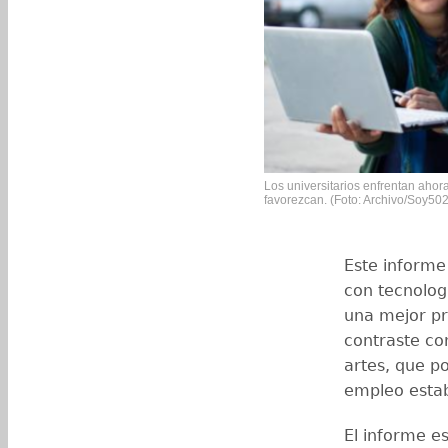
Los universitarios enfrentan ahora
favorezcan. (Foto: Archivo/Soy502
Este informe
con tecnologí
una mejor pr
contraste co
artes, que p
empleo estab
El informe e