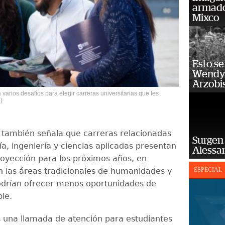
armado
Mixco
Esto se
Wendy 
Arzobi
 varios desafíos para elegir carreras universitarias que les
)
 también señala que carreras relacionadas
Surgen 
a, ingeniería y ciencias aplicadas presentan
Alessan
oyección para los próximos años, en
n las áreas tradicionales de humanidades y
ESPECIAL
odrían ofrecer menos oportunidades de
le.
s una llamada de atención para estudiantes