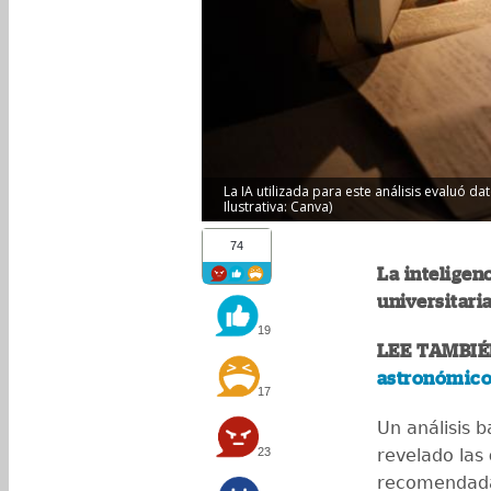
La IA utilizada para este análisis evaluó d
Ilustrativa: Canva)
74
La inteligenc
universitar
19
LEE TAMBIÉ
astronómico
17
Un análisis 
23
revelado las
recomendadas