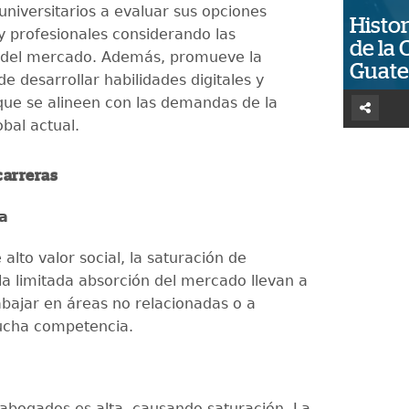
universitarios a evaluar sus opciones
Histor
 profesionales considerando las
de la 
 del mercado. Además, promueve la
Guat
e desarrollar habilidades digitales y
que se alineen con las demandas de la
bal actual.
 carreras
ía
alto valor social, la saturación de
la limitada absorción del mercado llevan a
bajar en áreas no relacionadas o a
ucha competencia.
 abogados es alta, causando saturación. La