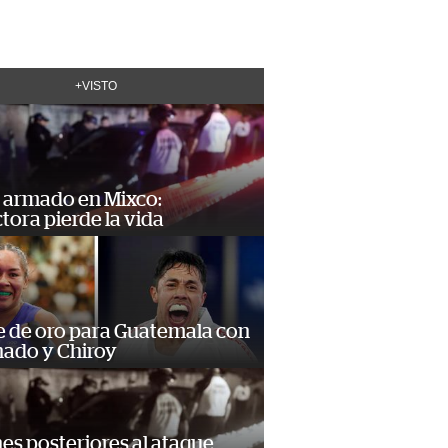
+VISTO
 armado en Mixco:
ora pierde la vida
e de oro para Guatemala con
ado y Chiroy
s posteriores al ataque