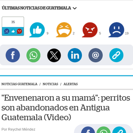
ÚLTIMAS NOTICIAS DE GUATEMALA
35
9
2
5
19
NOTICIAS GUATEMALA
/
NOTICIAS
/
ALERTAS
"Envenenaron a su mamá": perritos
son abandonados en Antigua
Guatemala (Video)
Por Reychel Méndez