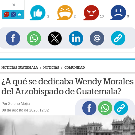
26
2
2
13
9
NOTICIAS GUATEMALA
/
NOTICIAS
/
COMUNIDAD
¿A qué se dedicaba Wendy Morales
del Arzobispado de Guatemala?
Por Selene Mejía
08 de agosto de 2026, 12:32