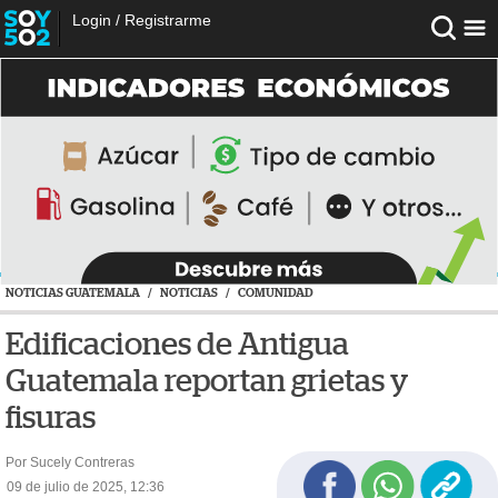
Login
/
Registrarme
NOTICIAS GUATEMALA
/
NOTICIAS
/
COMUNIDAD
Edificaciones de Antigua
Guatemala reportan grietas y
fisuras
Por Sucely Contreras
09 de julio de 2025, 12:36