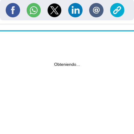
Obteniendo...