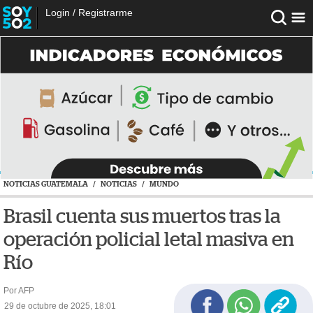
Login
/
Registrarme
NOTICIAS GUATEMALA
/
NOTICIAS
/
MUNDO
Brasil cuenta sus muertos tras la
operación policial letal masiva en
Río
Por AFP
29 de octubre de 2025, 18:01