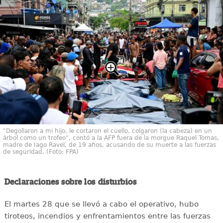
"Degollaron a mi hijo, le cortaron el cuello, colgaron (la cabeza) en un
árbol como un trofeo", contó a la AFP fuera de la morgue Raquel Tomas,
madre de Iago Ravel, de 19 años, acusando de su muerte a las fuerzas
de seguridad. (Foto: FPA)
Declaraciones sobre los disturbios
El martes 28 que se llevó a cabo el operativo, hubo
tiroteos, incendios y enfrentamientos entre las fuerzas