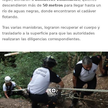
descendieron más de
50 metros
para llegar hasta un
río de aguas negras, donde encontraron el cadáver
flotando.
Tras varias maniobras, lograron recuperar el cuerpo y
trasladarlo a la superficie para que las autoridades
realizaran las diligencias correspondientes.