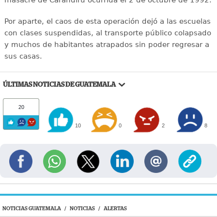
masacre de Carandirú ocurrida el 2 de octubre de 1992.
Por aparte, el caos de esta operación dejó a las escuelas
con clases suspendidas, al transporte público colapsado
y muchos de habitantes atrapados sin poder regresar a
sus casas.
ÚLTIMAS NOTICIAS DE GUATEMALA
20
10
0
2
8
NOTICIAS GUATEMALA
/
NOTICIAS
/
ALERTAS