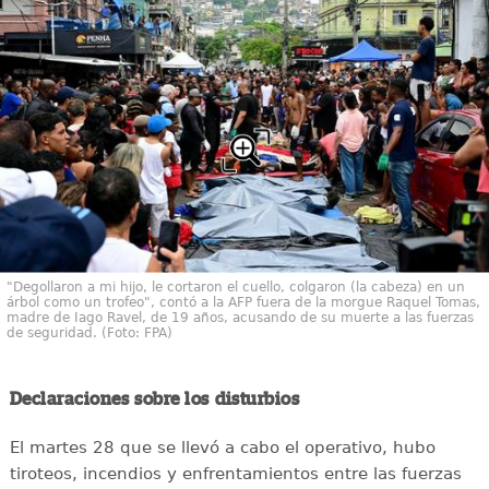
"Degollaron a mi hijo, le cortaron el cuello, colgaron (la cabeza) en un
árbol como un trofeo", contó a la AFP fuera de la morgue Raquel Tomas,
madre de Iago Ravel, de 19 años, acusando de su muerte a las fuerzas
de seguridad. (Foto: FPA)
Declaraciones sobre los disturbios
El martes 28 que se llevó a cabo el operativo, hubo
tiroteos, incendios y enfrentamientos entre las fuerzas