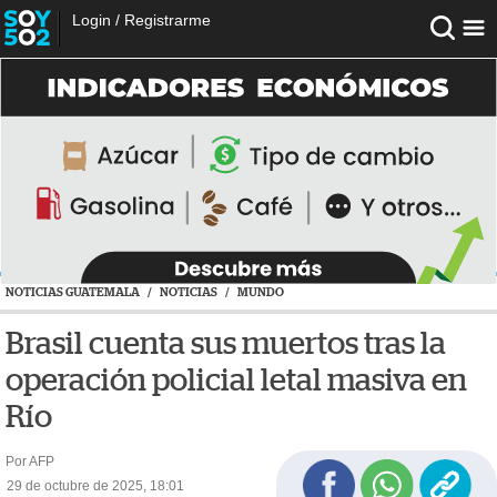
Login
/
Registrarme
NOTICIAS GUATEMALA
/
NOTICIAS
/
MUNDO
Brasil cuenta sus muertos tras la
operación policial letal masiva en
Río
Por AFP
29 de octubre de 2025, 18:01