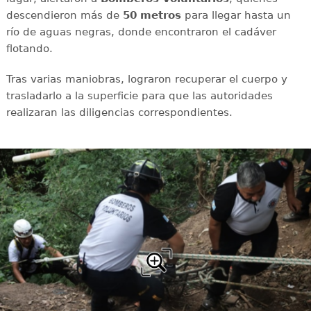
descendieron más de
50 metros
para llegar hasta un
río de aguas negras, donde encontraron el cadáver
flotando.
Tras varias maniobras, lograron recuperar el cuerpo y
trasladarlo a la superficie para que las autoridades
realizaran las diligencias correspondientes.