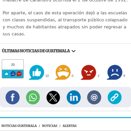
masacre de Carandirú ocurrida el 2 de octubre de 1992.
Por aparte, el caos de esta operación dejó a las escuelas
con clases suspendidas, al transporte público colapsado
y muchos de habitantes atrapados sin poder regresar a
sus casas.
ÚLTIMAS NOTICIAS DE GUATEMALA
20
10
0
2
8
NOTICIAS GUATEMALA
/
NOTICIAS
/
ALERTAS