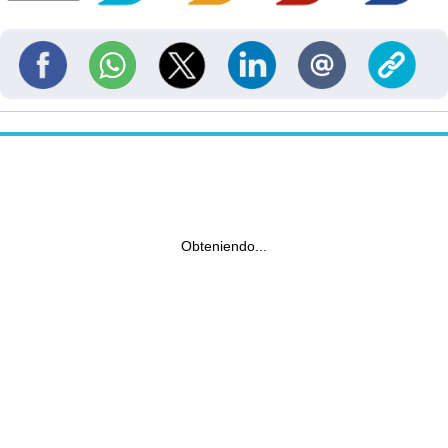
Obteniendo...