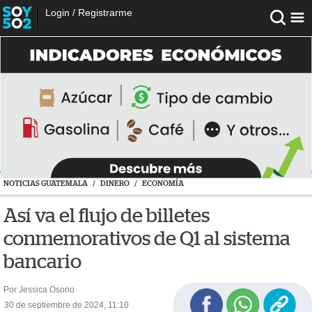
Login
/
Registrarme
NOTICIAS GUATEMALA
/
DINERO
/
ECONOMÍA
Así va el flujo de billetes
conmemorativos de Q1 al sistema
bancario
Por Jessica Osorio
30 de septiembre de 2024, 11:10