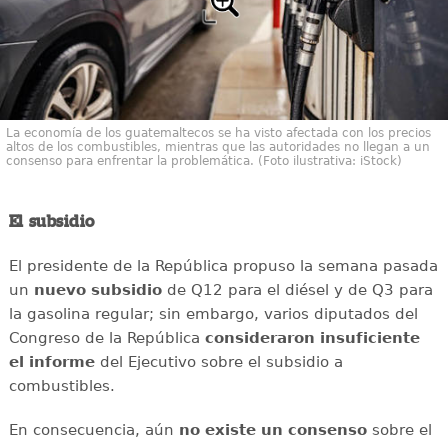
La economía de los guatemaltecos se ha visto afectada con los precios
altos de los combustibles, mientras que las autoridades no llegan a un
consenso para enfrentar la problemática. (Foto ilustrativa: iStock)
El subsidio
El presidente de la República propuso la semana pasada
un
nuevo
subsidio
de Q12 para el diésel y de Q3 para
la gasolina regular; sin embargo, varios diputados del
Congreso de la República
consideraron
insuficiente
el informe
del Ejecutivo sobre el subsidio a
combustibles.
En consecuencia, aún
no existe un consenso
sobre el