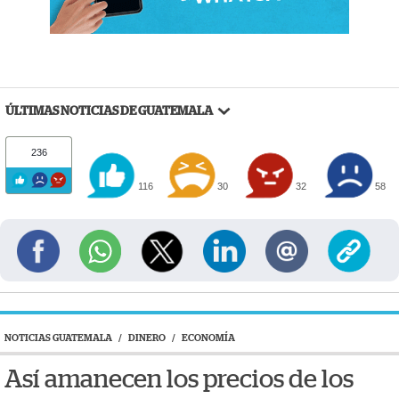
ÚLTIMAS NOTICIAS DE GUATEMALA
236
116
30
32
58
NOTICIAS GUATEMALA
/
DINERO
/
ECONOMÍA
Así amanecen los precios de los