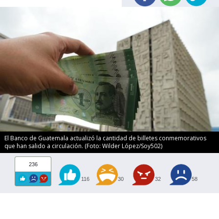
El Banco de Guatemala actualizó la cantidad de billetes conmemorativos
que han salido a circulación. (Foto: Wilder López/Soy502)
236
116
30
32
58