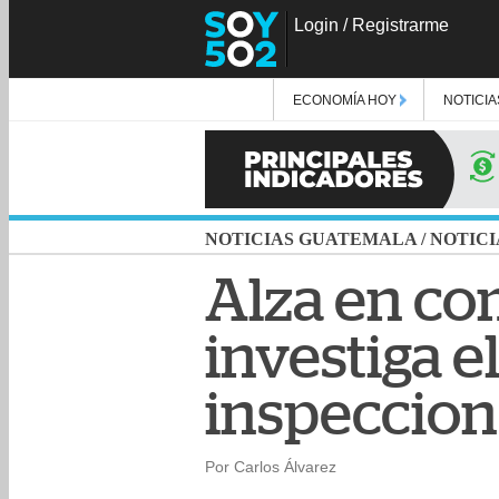
Login
/
Registrarme
ECONOMÍA HOY
NOTICIA
NOTICIAS GUATEMALA
/
NOTICI
Alza en co
investiga e
inspeccion
Por Carlos Álvarez