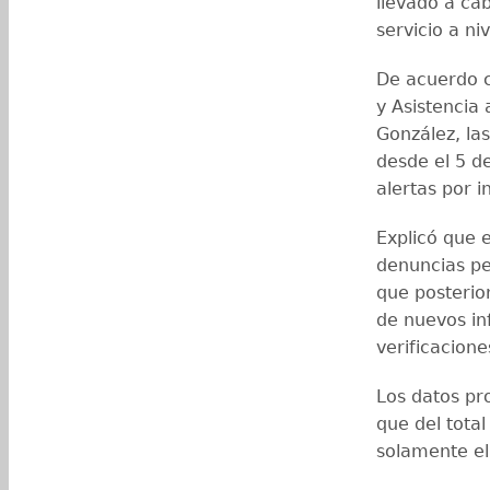
llevado a ca
servicio a ni
De acuerdo c
y Asistencia 
González, la
desde el 5 d
alertas por i
Explicó que 
denuncias pen
que posterio
de nuevos in
verificacione
Los datos pr
que del total
solamente el