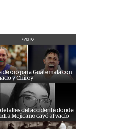
+VISTO
e de oro para Guatemala con
ado y Chiroy
detalles del accidente donde
dra Mejicano cayó al vacío