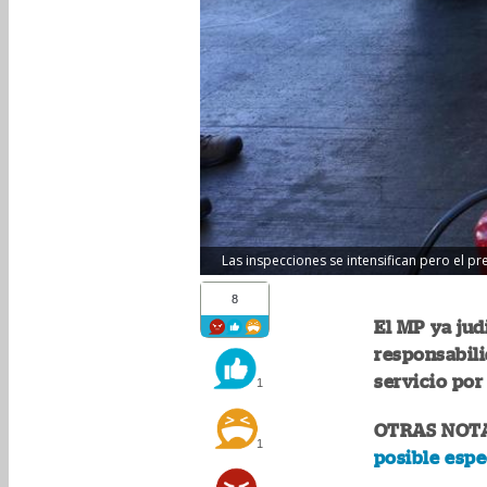
Las inspecciones se intensifican pero el pr
8
El MP ya jud
responsabili
servicio por 
1
OTRAS NOT
1
posible espe