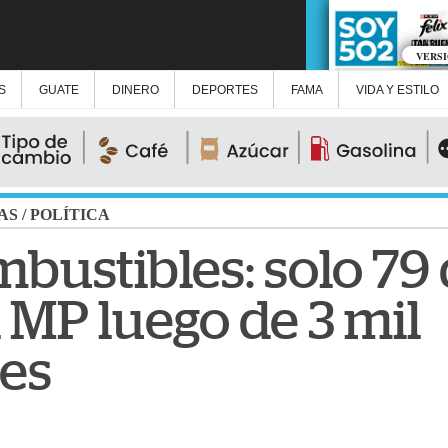
VERS
S
GUATE
DINERO
DEPORTES
FAMA
VIDA Y ESTILO
AS
/
POLÍTICA
mbustibles: solo 79
l MP luego de 3 mil
es