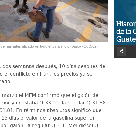
Histor
de la 
Guat
se han intensificado en todo el país. (Foto: Diaco / Soy502)
, dos semanas después, 10 días después de
o el conflicto en Irán, los precios ya se
rado.
e marzo el MEM confirmó que el galón de
erior ya costaba Q 33.00, la regular Q 31.88
 31.81. En términos absolutos significó que
5 días el valor de la gasolina superior
por galón, la regular Q 3.31 y el diésel Q