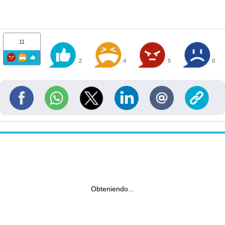
11
2
4
5
0
Obteniendo...