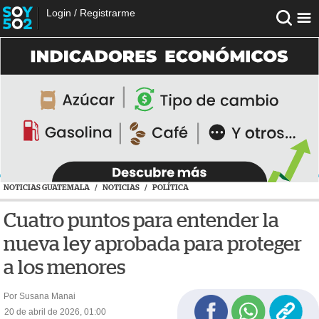
Login
/
Registrarme
NOTICIAS GUATEMALA
/
NOTICIAS
/
POLÍTICA
Cuatro puntos para entender la
nueva ley aprobada para proteger
a los menores
Por Susana Manai
20 de abril de 2026, 01:00