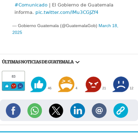
#Comunicado
| El Gobierno de Guatemala
informa.
pic.twitter.com/lMu3CGJZf4
— Gobierno Guatemala (@GuatemalaGob)
March 18,
2025
ÚLTIMAS NOTICIAS DE GUATEMALA
83
46
4
21
12