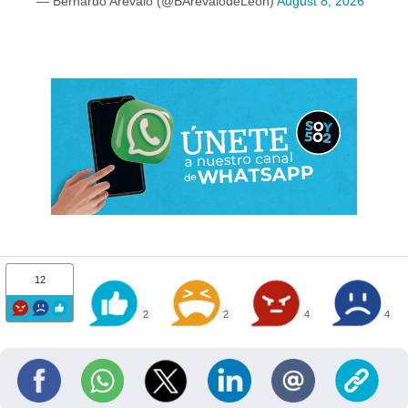
— Bernardo Arévalo (@BArevalodeLeon)
August 8, 2026
12
2
2
4
4