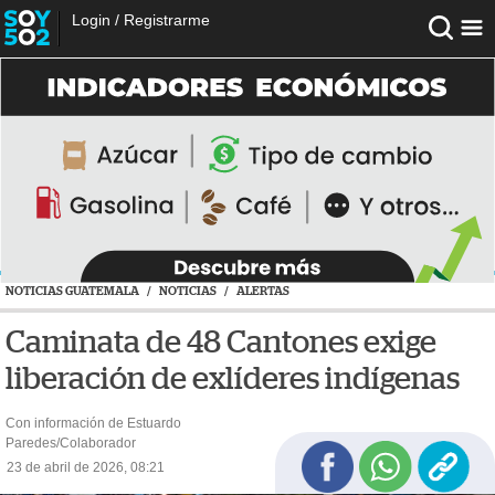
Login
/
Registrarme
NOTICIAS GUATEMALA
/
NOTICIAS
/
ALERTAS
Caminata de 48 Cantones exige
liberación de exlíderes indígenas
Con información de Estuardo
Paredes/Colaborador
23 de abril de 2026, 08:21