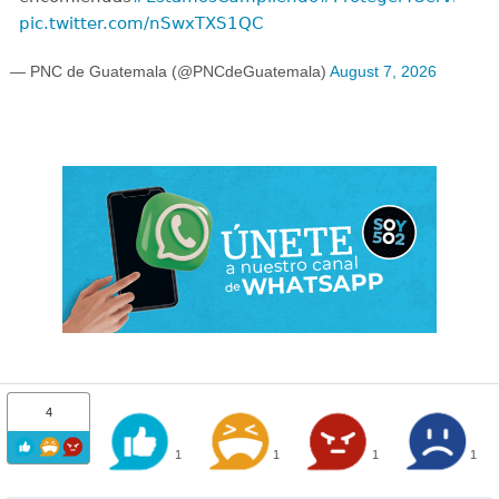
pic.twitter.com/nSwxTXS1QC
— PNC de Guatemala (@PNCdeGuatemala)
August 7, 2026
4
1
1
1
1