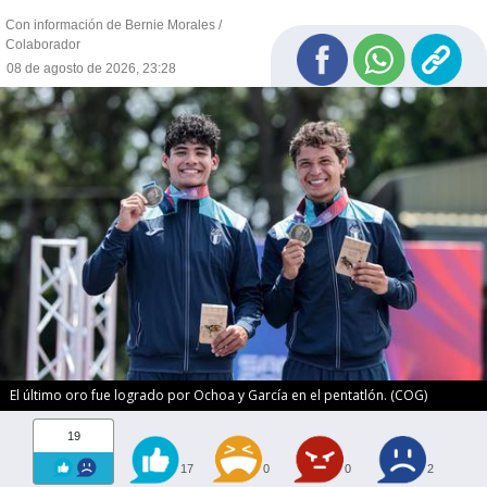
Con información de Bernie Morales /
Colaborador
08 de agosto de 2026, 23:28
El último oro fue logrado por Ochoa y García en el pentatlón. (COG)
19
17
0
0
2