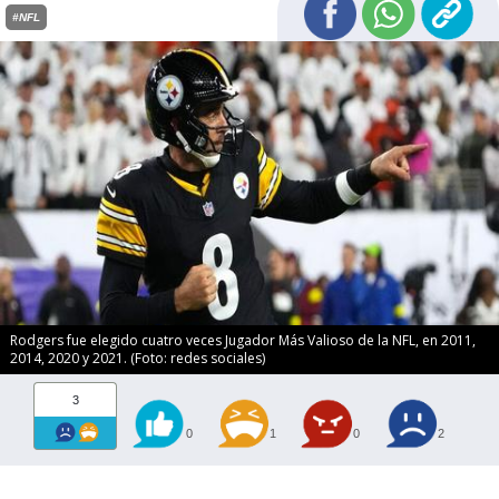
#NFL
Rodgers fue elegido cuatro veces Jugador Más Valioso de la NFL, en 2011,
2014, 2020 y 2021. (Foto: redes sociales)
3
0
1
0
2