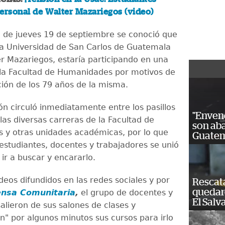
ersonal de Walter Mazariegos (video)
de jueves 19 de septiembre se conoció que
 la Universidad de San Carlos de Guatemala
er Mazariegos, estaría participando en una
 la Facultad de Humanidades por motivos de
ón de los 79 años de la misma.
ón circuló inmediatamente entre los pasillos
"Enven
las diversas carreras de la Facultad de
son ab
y otras unidades académicas, por lo que
Guatem
estudiantes, docentes y trabajadores se unió
ir a buscar y encararlo.
deos difundidos en las redes sociales y por
Rescat
quedaro
ensa Comunitaria
,
el grupo de docentes y
El Salv
alieron de sus salones de clases y
" por algunos minutos sus cursos para irlo