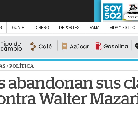
VERS
S
GUATE
DINERO
DEPORTES
FAMA
VIDA Y ESTILO
AS
/
POLÍTICA
s abandonan sus cl
contra Walter Mazar