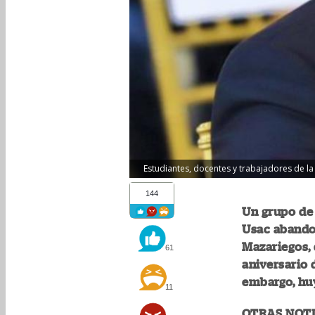
Estudiantes, docentes y trabajadores de la
144
Un grupo de 
Usac abandon
Mazariegos, 
61
aniversario 
embargo, huy
11
OTRAS NOTI