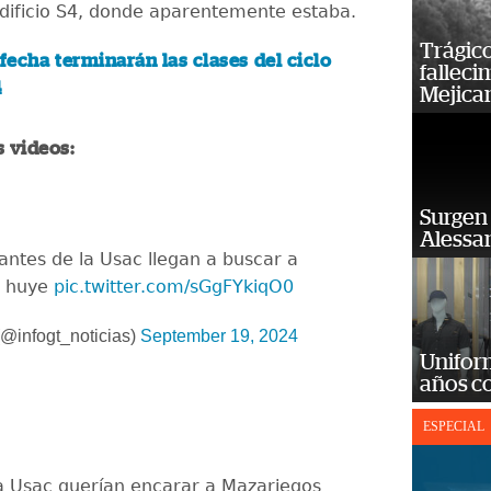
edificio S4, donde aparentemente estaba.
Trágico
fecha terminarán las clases del ciclo
falleci
4
Mejica
s videos:
Surgen 
Alessan
antes de la Usac llegan a buscar a
e huye
pic.twitter.com/sGgFYkiqO0
@infogt_noticias)
September 19, 2024
Unifor
años c
ESPECIAL
a Usac querían encarar a Mazariegos