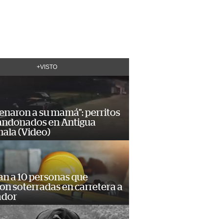
+VISTO
enaron a su mamá": perritos
andonados en Antigua
ala (Video)
an a 10 personas que
n soterradas en carretera a
ador