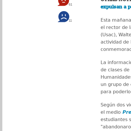
61
expulsan a p
Esta mañana 
11
el rector de
(Usac), Walt
actividad de
conmemoraci
La informaci
de clases de 
Humanidades 
un grupo de 
para poderlo 
Según dos vi
el medio
Pr
estudiantes s
"abandonaron