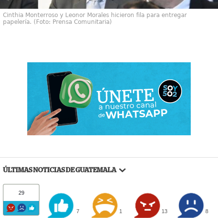
Cinthia Monterroso y Leonor Morales hicieron fila para entregar
papelería. (Foto: Prensa Comunitaria)
ÚLTIMAS NOTICIAS DE GUATEMALA
29
7
1
13
8