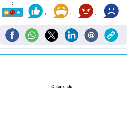
5
1
2
2
0
Obteniendo...