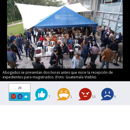
Abogados se presentan dos horas antes que inicie la recepción de
expedientes para magistrados. (Foto: Guatemala Visible)
29
7
1
13
8