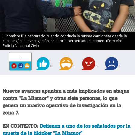
El hombre fue capturado cuando conducía la misma camioneta desde la
cual, según la investigación, se habría perpetrado el crimen. (Foto vía:
Policía Nacional Civil)
6
0
1
3
2
Nuevos avances apuntan a más implicados en ataque
contra "La Miamor" y otras siete personas, lo que
genera un masivo operativo de investigación en la
zona 7.
EN CONTEXTO:
Detienen a uno de los señalados por la
muerte de la tiktoker "La Miamor"