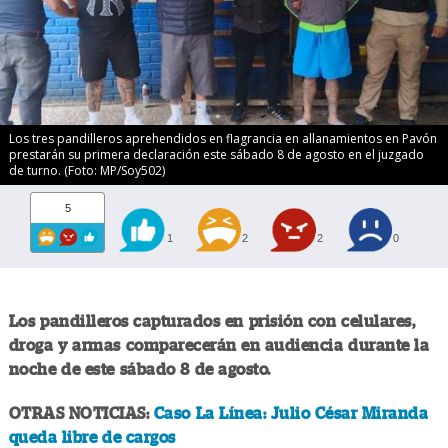
Los tres pandilleros aprehendidos en flagrancia en allanamientos en Pavón
prestarán su primera declaración este sábado 8 de agosto en el juzgado
de turno. (Foto: MP/Soy502)
5
1
2
2
0
Los pandilleros capturados en prisión con celulares,
droga y armas comparecerán en audiencia durante la
noche de este sábado 8 de agosto.
OTRAS NOTICIAS:
Caso La Línea: Julio César Miranda
queda libre de cargos