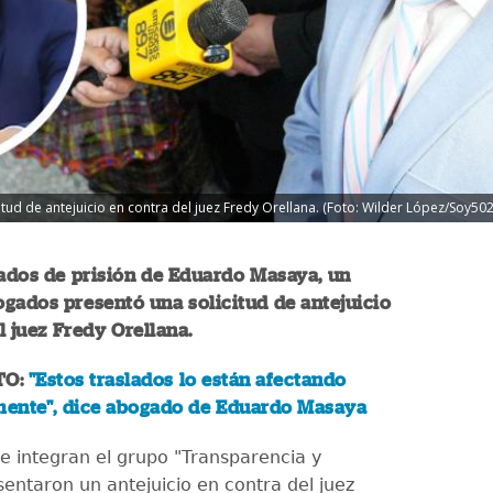
d de antejuicio en contra del juez Fredy Orellana. (Foto: Wilder López/Soy502
lados de prisión de Eduardo Masaya, un
gados presentó una solicitud de antejuicio
l juez Fredy Orellana.
TO:
"Estos traslados lo están afectando
mente", dice abogado de Eduardo Masaya
 integran el grupo "Transparencia y
entaron un antejuicio en contra del juez