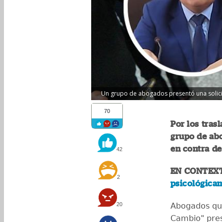
Un grupo de abogados presentó una solicitu
70
Por los tras
grupo de abo
en contra de
42
EN CONTEX
2
psicológica
20
Abogados que
Cambio" pres