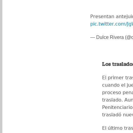
Presentan antejuic
pic.twitter.com/
— Dulce Rivera (@
Los traslad
El primer tra
cuando el jue
proceso pena
traslado. Au
Penitenciari
trasladó nue
El último tr