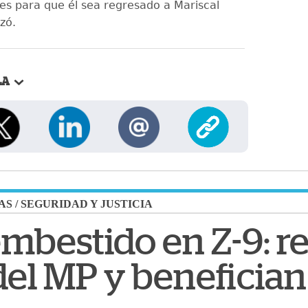
s para que él sea regresado a Mariscal
izó.
LA
AS
/
SEGURIDAD Y JUSTICIA
embestido en Z-9: 
el MP y benefician