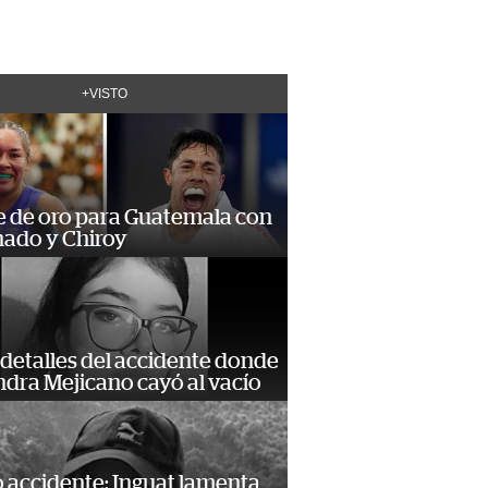
+VISTO
e de oro para Guatemala con
ado y Chiroy
detalles del accidente donde
dra Mejicano cayó al vacío
 accidente: Inguat lamenta