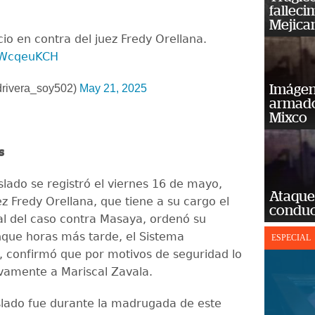
falleci
Mejica
io en contra del juez Fredy Orellana.
JgWcqeuKCH
drivera_soy502)
May 21, 2025
Imágene
armado
Mixco
os
slado se registró el viernes 16 de mayo,
Ataque
z Fredy Orellana, que tiene a su cargo el
conduct
l del caso contra Masaya, ordenó su
nque horas más tarde, el Sistema
ESPECIAL
o, confirmó que por motivos de seguridad lo
vamente a Mariscal Zavala.
aslado fue durante la madrugada de este