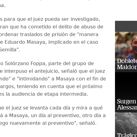
na.
es para que el juez pueda ser investigado,
ran que ha cometido el delito de abuso de
 ordenar traslados de prisión de "manera
de Eduardo Masaya, implicado en el caso
Semilla".
Doblet
co Solórzano Foppa, parte del grupo de
Maldon
interpuso el antejuicio, señaló que el juez
ando" e "intimidando" a Masaya con el fin de
argos, teniendo en cuenta que el próximo
s la audiencia de etapa intermedia.
Surgen 
Alessan
e el juez se levanta cada día y mira a qué
á a Masaya, un día al preventivo, otro día a
uego nuevamente al preventivo", señaló.
Trágico