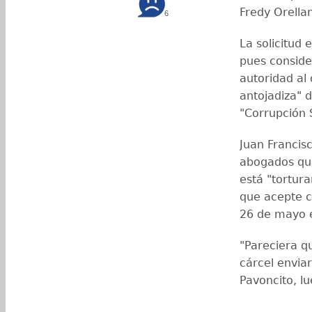
Fredy Orella
6
La solicitud 
pues conside
autoridad al
antojadiza" 
"Corrupción 
Juan Francis
abogados que 
está "tortur
que acepte c
26 de mayo e
"Pareciera qu
cárcel enviar
Pavoncito, l