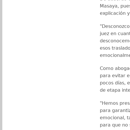
Masaya, pue
explicación y
"Desconozco,
juez en cuan
desconocemos
esos traslad
emocionalmen
Como abogad
para evitar 
pocos días, e
de etapa int
"Hemos pres
para garantiz
emocional, t
para que no 