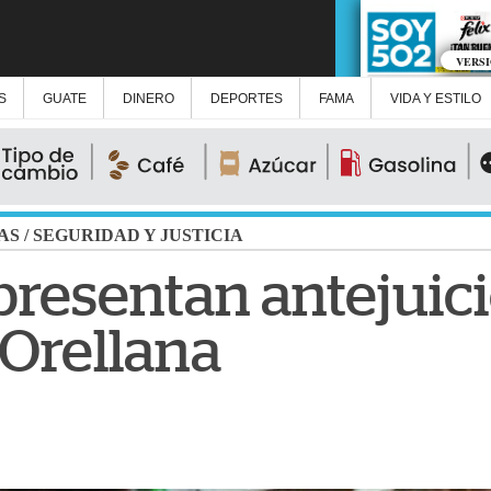
VERS
S
GUATE
DINERO
DEPORTES
FAMA
VIDA Y ESTILO
AS
/
SEGURIDAD Y JUSTICIA
resentan antejuici
 Orellana