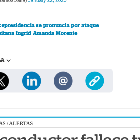
SantosDalia)
January 22, 2025
cepresidencia se pronuncia por ataque
apitana Ingrid Amanda Morente
LA
AS
/
ALERTAS