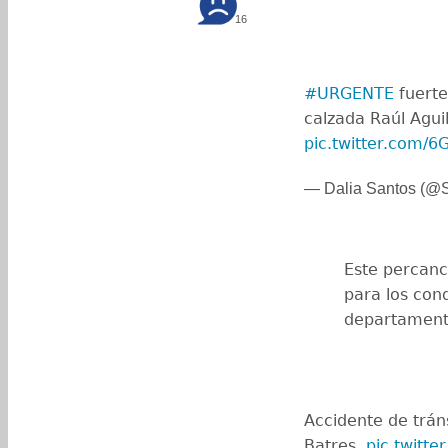
16
#URGENTE
fuert
calzada Raúl Aguil
pic.twitter.com/
— Dalia Santos (@
Este percanc
para los cond
departament
Accidente de tráns
Batres.
pic.twitt