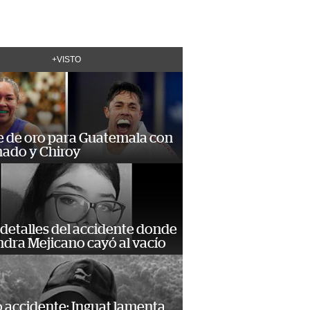
+VISTO
e de oro para Guatemala con
ado y Chiroy
detalles del accidente donde
dra Mejicano cayó al vacío
 accidente: Inguat lamenta