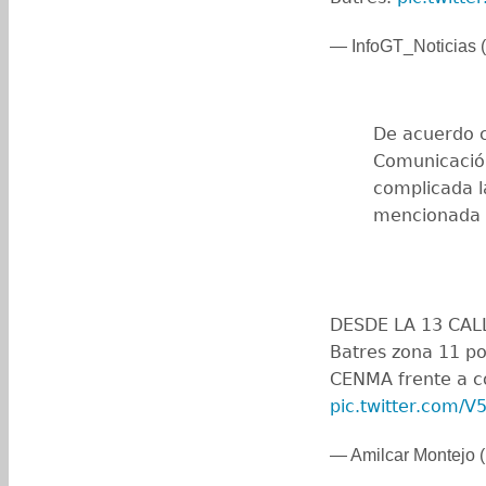
— InfoGT_Noticias (
De acuerdo c
Comunicación
complicada la
mencionada c
DESDE LA 13 CALL
Batres zona 11 po
CENMA frente a c
pic.twitter.com/
— Amilcar Montejo 