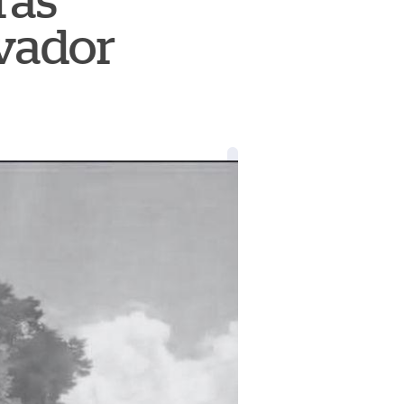
ras
lvador