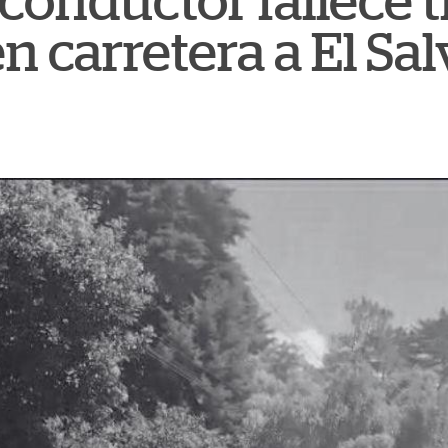
: conductor fallece t
n carretera a El Sa