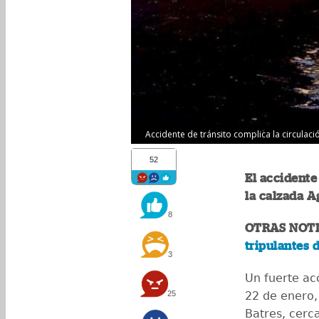
Accidente de tránsito complica la circulaci
52
El accidente
la calzada Ag
8
OTRAS NOTI
tripulantes 
3
Un fuerte acc
25
22 de enero, 
Batres, cerc