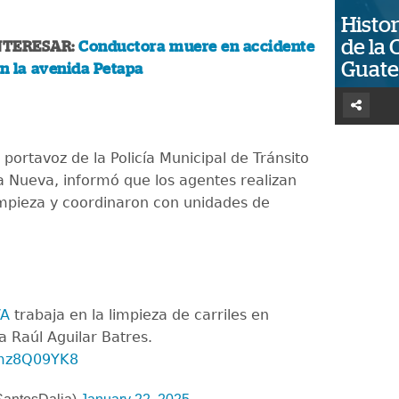
Histor
de la 
NTERESAR:
Conductora muere en accidente
Guat
en la avenida Petapa
 portavoz de la Policía Municipal de Tránsito
la Nueva, informó que los agentes realizan
impieza y coordinaron con unidades de
.
VA
trabaja en la limpieza de carriles en
a Raúl Aguilar Batres.
0mz8Q09YK8