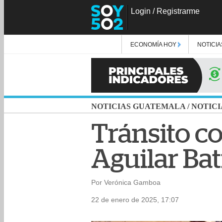
Login
/
Registrarme
ECONOMÍA HOY
NOTICIA
NOTICIAS GUATEMALA
/
NOTICI
Tránsito c
Aguilar Bat
Por Verónica Gamboa
22 de enero de 2025, 17:07