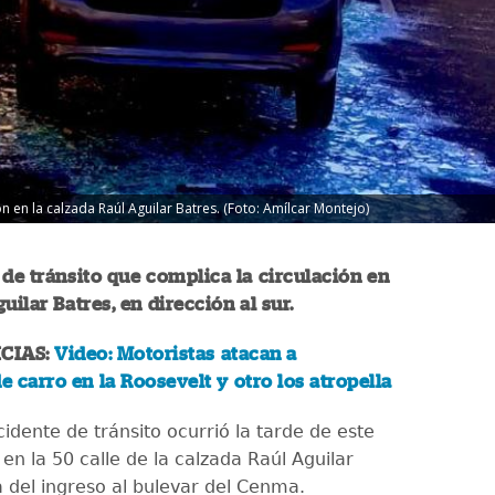
ón en la calzada Raúl Aguilar Batres. (Foto: Amílcar Montejo)
 de tránsito que complica la circulación en
uilar Batres, en dirección al sur.
CIAS:
Video: Motoristas atacan a
de carro en la Roosevelt y otro los atropella
idente de tránsito ocurrió la tarde de este
en la 50 calle de la calzada Raúl Aguilar
a del ingreso al bulevar del Cenma.