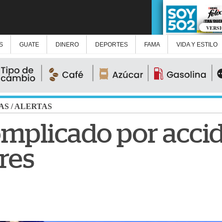
VERS
S
GUATE
DINERO
DEPORTES
FAMA
VIDA Y ESTILO
AS
/
ALERTAS
omplicado por accid
res