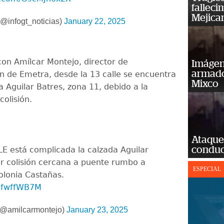
falleci
Mejica
@infogt_noticias)
January 22, 2025
on Amílcar Montejo, director de
Imágene
armado
 de Emetra, desde la 13 calle se encuentra
Mixco
 Aguilar Batres, zona 11, debido a la
olisión.
Ataque
conduct
E está complicada la calzada Aguilar
r colisión cercana a puente rumbo a
ESPECIAL
olonia Castañas.
V5fwffWB7M
(@amilcarmontejo)
January 23, 2025