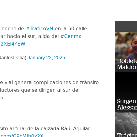
e hecho de
#TraficoVN
en la 50 calle
ar hacia el sur, alida del
#Cenma
6G2XEl4YEW
SantosDalia)
January 22, 2025
Doblet
Maldon
e vial genera complicaciones de tránsito
uctores que se dirigen al sur del
o.
Surgen 
Alessan
ito al final de la calzada Raúl Aguilar
Trágico
er.com/G9cMJh0x2X