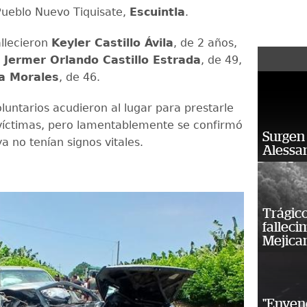
Pueblo Nuevo Tiquisate,
Escuintla
.
allecieron
Keyler Castillo Ávila
, de 2 años,
,
Jermer Orlando Castillo Estrada
, de 49,
la Morales
, de 46.
untarios acudieron al lugar para prestarle
s víctimas, pero lamentablemente se confirmó
Surgen 
ya no tenían signos vitales.
Alessan
Trágico
falleci
Mejica
"Enven