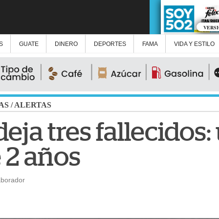
VERS
S
GUATE
DINERO
DEPORTES
FAMA
VIDA Y ESTILO
AS
/
ALERTAS
eja tres fallecidos:
e 2 años
aborador