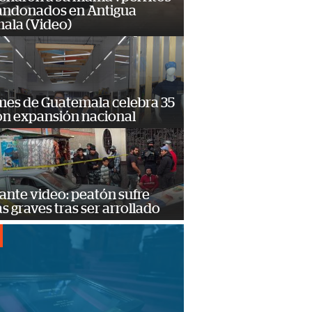
andonados en Antigua
ala (Video)
mes de Guatemala celebra 35
on expansión nacional
ante video: peatón sufre
s graves tras ser arrollado