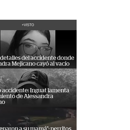
+VISTO
detalles del accidente donde
dra Mejicano cayó al vacío
 accidente: Inguat lamenta
miento de Alessandra
no
enaron a su mamá": perritos