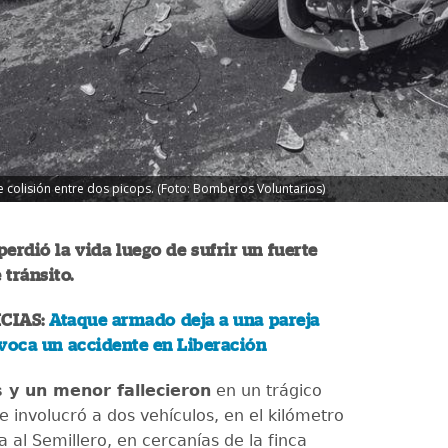
te colisión entre dos picops. (Foto: Bomberos Voluntarios)
perdió la vida luego de sufrir un fuerte
 tránsito.
CIAS:
Ataque armado deja a una pareja
voca un accidente en Liberación
 y un menor fallecieron
en un trágico
 involucró a dos vehículos, en el kilómetro
a al Semillero, en cercanías de la finca