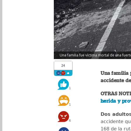
Una familia fue víctima mortal de una fuer
24
Una familia 
accidente de
1
OTRAS NOTI
herida y pro
1
Dos adultos
6
accidente que
168 de la rut