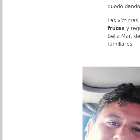
quedó dando v
Las víctimas
frutas
y regr
Bella Mar, d
familiares.