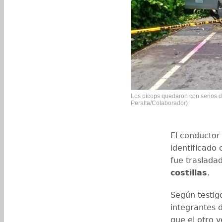
Los picops quedaron con serios da
Peralta/Colaborador)
El conductor 
identificad
fue trasladad
costillas
.
Según testigo
integrantes d
que el otro v