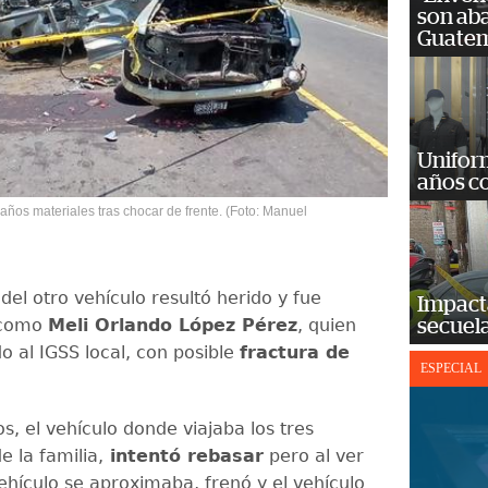
son ab
Guatem
Unifor
años c
ños materiales tras chocar de frente. (Foto: Manuel
del otro vehículo resultó herido y fue
Impact
o como
Meli Orlando López Pérez
, quien
secuela
o al IGSS local, con posible
fractura de
ESPECIAL
s, el vehículo donde viajaba los tres
e la familia,
intentó rebasar
pero al ver
ehículo se aproximaba, frenó y el vehículo