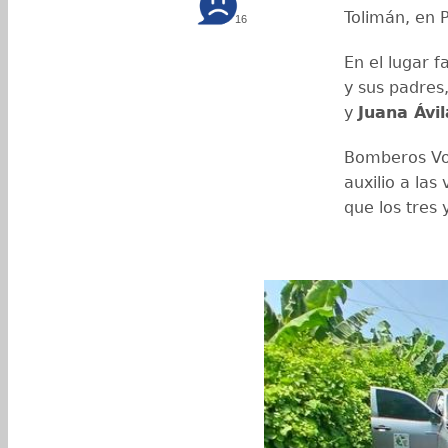
Tolimán, en 
16
En el lugar f
y sus padres
y
Juana Ávi
Bomberos Vol
auxilio a la
que los tres 