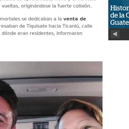
ueltas, originándose la fuerte colisión.
Histor
de la 
 mortales se dedicaban a la
venta de
Guat
esaban de Tiquisate hacia Ticanlú, calle
e dónde eran residentes, informaron