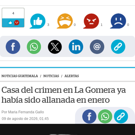
4
3
0
1
0
NOTICIAS GUATEMALA
/
NOTICIAS
/
ALERTAS
Casa del crimen en La Gomera ya
había sido allanada en enero
Por Maria Fernanda Gallo
09 de agosto de 2026, 01:45