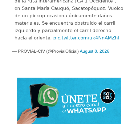
de la ruta Interamericana [CA-1 Occidente],
en Santa María Cauqué, Sacatepéquez. Vuelco
de un pickup ocasiona únicamente daños
materiales. Se encuentra obstruido el carril
izquierdo y parcialmente el carril derecho
hacia el oriente.
pic.twitter.com/uk4NnAMZhI
— PROVIAL-CIV (@ProvialOficial)
August 8, 2026