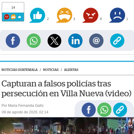
14
2
3
8
1
NOTICIAS GUATEMALA
/
NOTICIAS
/
ALERTAS
Capturan a falsos policías tras
persecución en Villa Nueva (video)
Por Maria Fernanda Gallo
09 de agosto de 2026, 02:14