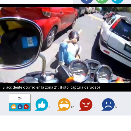
El accidente ocurrió en la zona 21. (Foto: captura de video)
24
1
12
5
6