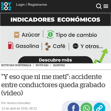
Login
/
Registrarme
NOTICIAS GUATEMALA
/
NOTICIAS
/
ALERTAS
"Y eso que ni me metí": accidente
entre conductores queda grabado
(video)
Por Jessica González
13 de abril de 2026, 08:22