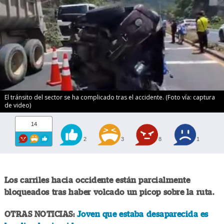
El tránsito del sector se ha complicado tras el accidente. (Foto vía: captura
de video)
14
2
3
8
1
Los carriles hacia occidente están parcialmente
bloqueados tras haber volcado un picop sobre la ruta.
OTRAS NOTICIAS:
Joven que estaba desaparecida es