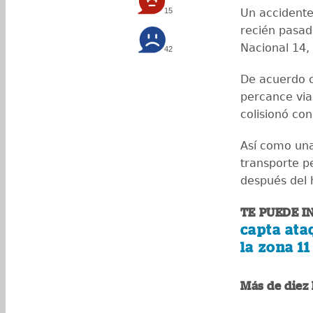
15
Un accidente 
recién pasad
Nacional 14,
42
De acuerdo c
percance vial
colisionó con
Así como una
transporte p
después del 
TE PUEDE I
capta ata
la zona 11
Más de diez 