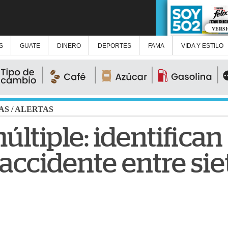
VERS
S
GUATE
DINERO
DEPORTES
FAMA
VIDA Y ESTILO
AS
/
ALERTAS
ltiple: identifican 
accidente entre sie