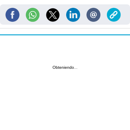
Obteniendo...