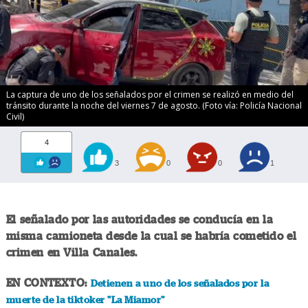
La captura de uno de los señalados por el crimen se realizó en medio del
tránsito durante la noche del viernes 7 de agosto. (Foto vía: Policía Nacional
Civil)
4
3
0
0
1
El señalado por las autoridades se conducía en la
misma camioneta desde la cual se habría cometido el
crimen en Villa Canales.
EN CONTEXTO:
Detienen a uno de los señalados por la
muerte de la tiktoker "La Miamor"