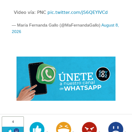
Video vía: PNC
pic.twitter.com/jS6QEYIVCd
— María Fernanda Gallo (@MaFernandaGallo)
August 8,
2026
4