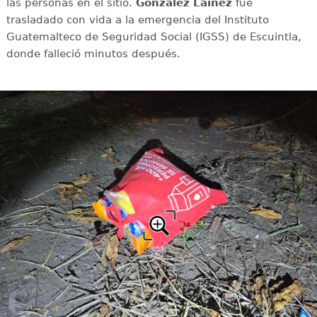
las personas en el sitio.
González Lainez
fue
trasladado con vida a la emergencia del Instituto
Guatemalteco de Seguridad Social (IGSS) de Escuintla,
donde falleció minutos después.