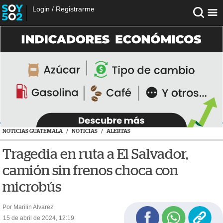
Login
/
Registrarme
NOTICIAS GUATEMALA
/
NOTICIAS
/
ALERTAS
Tragedia en ruta a El Salvador,
camión sin frenos choca con
microbús
Por Marilin Alvarez
15 de abril de 2024, 12:19