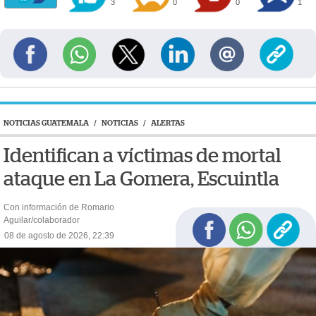
3
0
0
1
NOTICIAS GUATEMALA
/
NOTICIAS
/
ALERTAS
Identifican a víctimas de mortal
ataque en La Gomera, Escuintla
Con información de Romario
Aguilar/colaborador
08 de agosto de 2026, 22:39