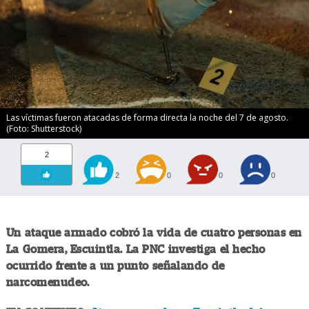
Las víctimas fueron atacadas de forma directa la noche del 7 de agosto.
(Foto: Shutterstock)
2
2
0
0
0
Un ataque armado cobró la vida de cuatro personas en
La Gomera, Escuintla. La PNC investiga el hecho
ocurrido frente a un punto señalando de
narcomenudeo.