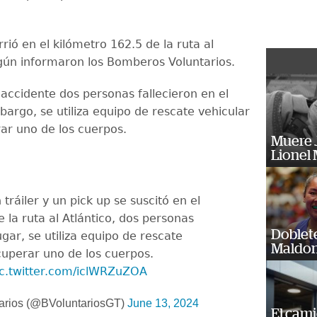
rió en el kilómetro 162.5 de la ruta al
egún informaron los Bomberos Voluntarios.
 accidente dos personas fallecieron en el
bargo, se utiliza equipo de rescate vehicular
ar uno de los cuerpos.
Muere J
Lionel 
 tráiler y un pick up se suscitó en el
 la ruta al Atlántico, dos personas
Doblet
lugar, se utiliza equipo de rescate
Maldon
cuperar uno de los cuerpos.
ic.twitter.com/iclWRZuZOA
arios (@BVoluntariosGT)
June 13, 2024
El cam