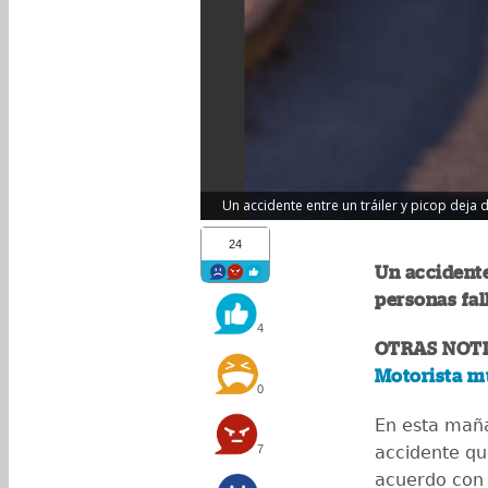
Un accidente entre un tráiler y picop deja d
24
Un accidente
personas fal
4
OTRAS NOTI
Motorista m
0
En esta maña
7
accidente que
acuerdo con 