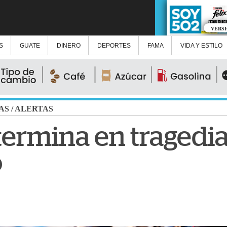
VERS
S
GUATE
DINERO
DEPORTES
FAMA
VIDA Y ESTILO
AS
/
ALERTAS
ermina en tragedia 
o