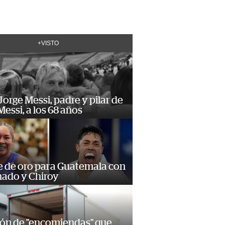
+VISTO
orge Messi, padre y pilar de
Messi, a los 68 años
e de oro para Guatemala con
ado y Chiroy
ión de "encomiendas" que