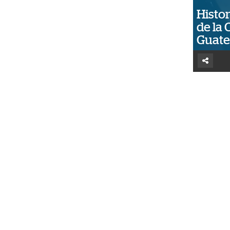
Histor
de la 
Guat