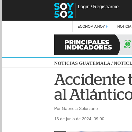
Login
/
Registrarme
ECONOMÍA HOY
NOTICIA
NOTICIAS GUATEMALA
/
NOTICI
Accidente t
al Atlántic
Por Gabriela Solorzano
13 de junio de 2024, 09:00