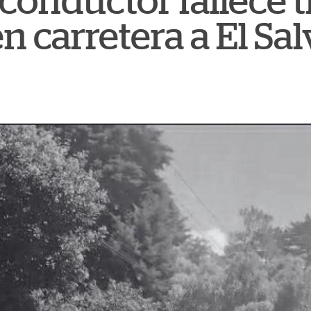
: conductor fallece t
n carretera a El Sa