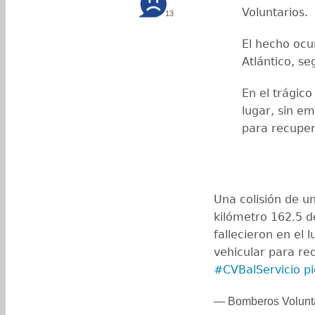
Voluntarios.
13
El hecho ocur
Atlántico, s
En el trágico
lugar, sin em
para recuper
Una colisión de un
kilómetro 162.5 de
fallecieron en el 
vehicular para re
#CVBalServicio
p
— Bomberos Volunt