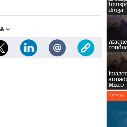
transp
droga
LA
Ataque
conduct
Imágene
armado
Mixco
ESPECIAL