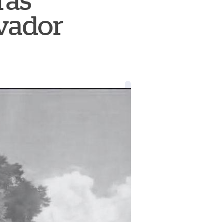
ras
lvador