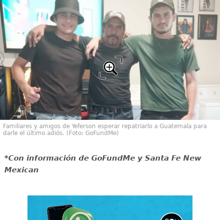
Familiares y amigos de Yeferson esperar repatriarlo a Guatemala para
darle el último adiós. (Foto: GoFundMe)
*Con información de GoFundMe y Santa Fe New
Mexican