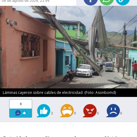
06 de agosto de 2026, 21:44
Láminas cayeron sobre cables de electricidad. (Foto: Asonbomd)
8
2
0
0
6