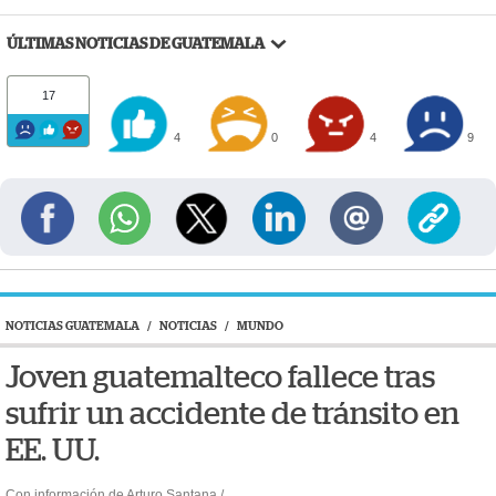
ÚLTIMAS NOTICIAS DE GUATEMALA
17
4
0
4
9
NOTICIAS GUATEMALA
/
NOTICIAS
/
MUNDO
Joven guatemalteco fallece tras
sufrir un accidente de tránsito en
EE. UU.
Con información de Arturo Santana /