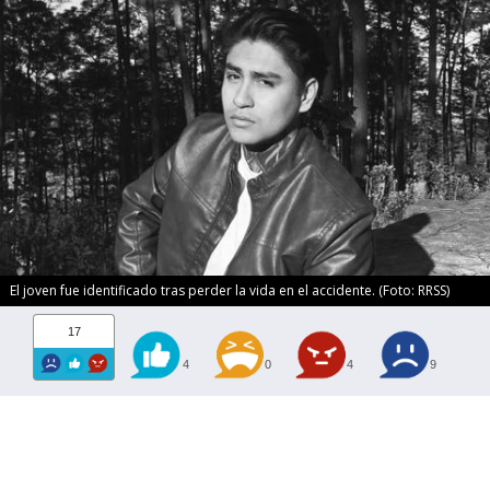
El joven fue identificado tras perder la vida en el accidente. (Foto: RRSS)
17
4
0
4
9