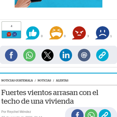
4
0
0
3
1
NOTICIAS GUATEMALA
/
NOTICIAS
/
ALERTAS
Fuertes vientos arrasan con el
techo de una vivienda
Por Reychel Méndez