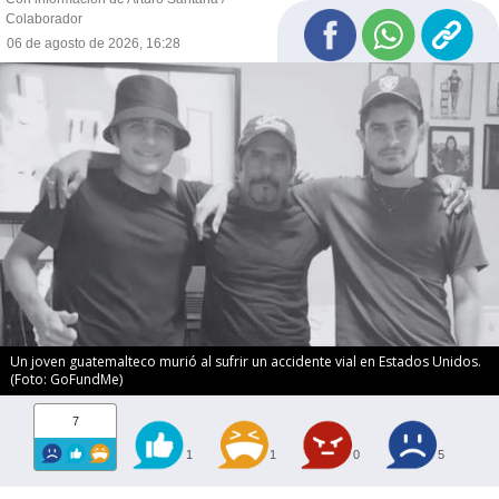
Colaborador
06 de agosto de 2026, 16:28
Un joven guatemalteco murió al sufrir un accidente vial en Estados Unidos.
(Foto: GoFundMe)
7
1
1
0
5