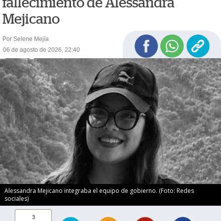
fallecimiento de Alessandra
Mejicano
Por Selene Mejía
06 de agosto de 2026, 22:40
Alessandra Mejicano integraba el equipo de gobierno. (Foto: Redes
sociales)
3