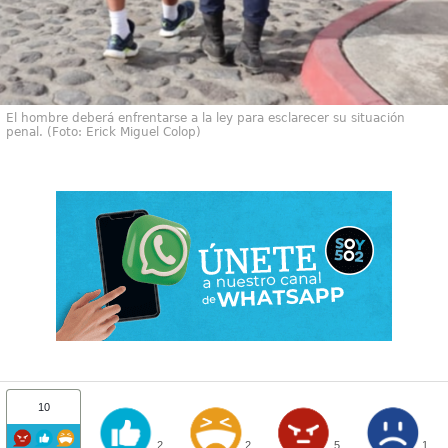
El hombre deberá enfrentarse a la ley para esclarecer su situación
penal. (Foto: Erick Miguel Colop)
10
2
2
5
1