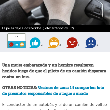
La pelea dejó a dos heridos. (Foto: archivo/Soy502)
10
2
2
5
1
Una mujer embarazada y un hombre resultaron
heridos luego de que el piloto de un camión disparara
contra un bus.
OTRAS NOTICIAS:
Vecinos de zona 14 comparten foto
de presuntos responsables de ataque armado
El conductor de un autobús y el de un camión de volteo