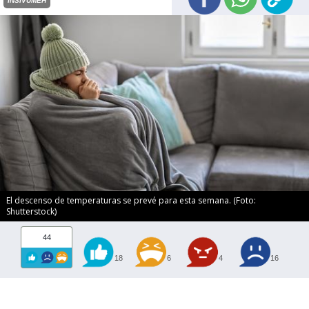
INSIVUMEH
El descenso de temperaturas se prevé para esta semana. (Foto:
Shutterstock)
44
18
6
4
16