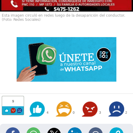
Esta imagen circuló en redes luego de la desaparición del conductor.
(Foto: Redes Sociales)
9
4
0
3
2