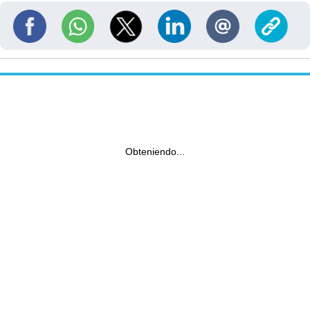
Obteniendo...