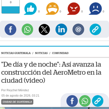
0
0
0
0
0
NOTICIAS GUATEMALA
/
NOTICIAS
/
COMUNIDAD
"De día y de noche": Así avanza la
construcción del AeroMetro en la
ciudad (video)
Por Reychel Méndez
05 de agosto de 2026, 03:21
CIUDAD DE GUATEMALA