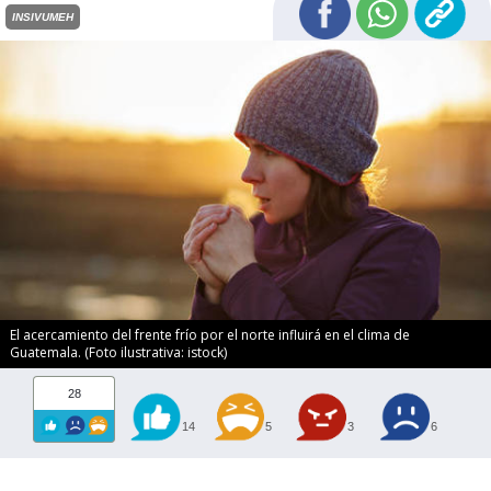
INSIVUMEH
El acercamiento del frente frío por el norte influirá en el clima de
Guatemala. (Foto ilustrativa: istock)
28
14
5
3
6