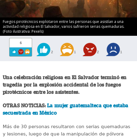
Fuegos pirotécnicos explotaron entre las personas que asistían a una
actividad religiosa en El Salvador, varios sufrieron serias quemaduras.
(Foto ilustrativa: Pexels)
6
2
1
2
1
Una celebración religiosa en El Salvador terminó en
tragedia por la explosión accidental de los fuegos
pirotécnicos entre los asistentes.
OTRAS NOTICIAS:
La mujer guatemalteca que estaba
secuestrada en México
Más de 30 personas resultaron con serias quemaduras
y lesiones, luego de que la manipulación de pólvora