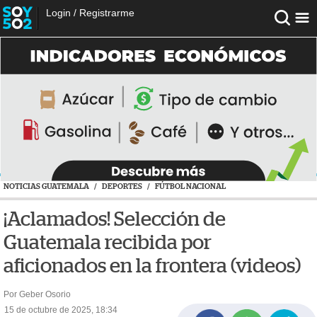
Login
/
Registrarme
NOTICIAS GUATEMALA
/
DEPORTES
/
FÚTBOL NACIONAL
¡Aclamados! Selección de
Guatemala recibida por
aficionados en la frontera (videos)
Por Geber Osorio
15 de octubre de 2025, 18:34