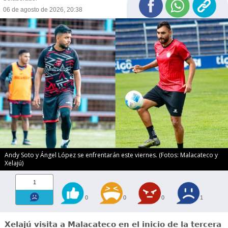
06 de agosto de 2026, 20:38
Andy Soto y Ángel López se enfrentarán este viernes. (Fotos: Malacateco y
Xelajú)
1
0
0
0
1
Xelajú visita a Malacateco en el inicio de la tercera