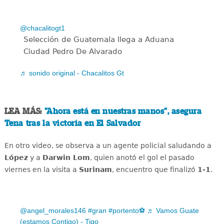
@chacalitogt1
Selección de Guatemala llega a Aduana
Ciudad Pedro De Alvarado
♬ sonido original - Chacalitos Gt
LEA MÁS:
"Ahora está en nuestras manos", asegura
Tena tras la victoria en El Salvador
En otro video, se observa a un agente policial saludando a
López
y a
Darwin Lom
, quien anotó el gol el pasado
viernes en la visita a
Surinam
, encuentro que finalizó
1-1
.
@angel_morales146
#gran
#portento⚽️
♬ Vamos Guate
(estamos Contigo) - Tigo