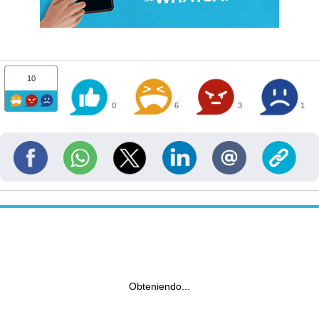
10
0
6
3
1
Obteniendo...