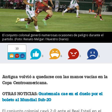
El conjunto colonial generó numerosas ocasiones de peligro durante el
partido. (Foto: Renato Melgar / Nuestro Diario)
10
0
6
3
1
Antigua volvió a quedarse con las manos vacías en la
Copa Centroamericana.
OTRAS NOTICIAS:
Guatemala cae en el duelo por el
boleto al Mundial Sub-20
El conjunto colonial cayó 2-0 ante el Real Estelí en el