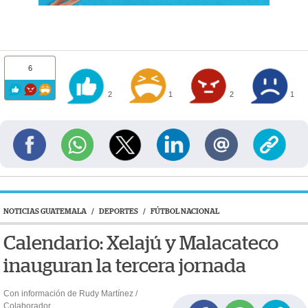
6
2
1
2
1
NOTICIAS GUATEMALA
/
DEPORTES
/
FÚTBOL NACIONAL
Calendario: Xelajú y Malacateco
inauguran la tercera jornada
Con información de Rudy Martínez /
Colaborador