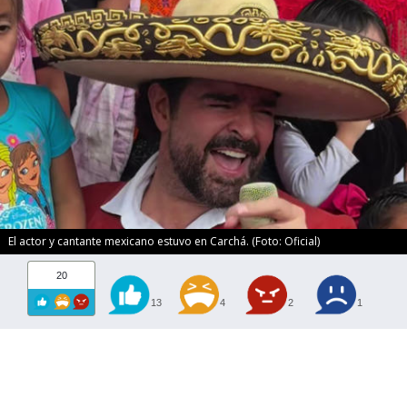
El actor y cantante mexicano estuvo en Carchá. (Foto: Oficial)
20
13
4
2
1