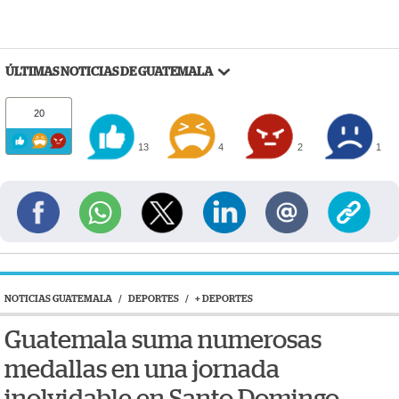
ÚLTIMAS NOTICIAS DE GUATEMALA
20
13
4
2
1
NOTICIAS GUATEMALA
/
DEPORTES
/
+ DEPORTES
Guatemala suma numerosas
medallas en una jornada
inolvidable en Santo Domingo