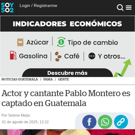
Login
/
Registrarme
NOTICIAS GUATEMALA
/
FAMA
/
GENTE
Actor y cantante Pablo Montero es
captado en Guatemala
Por Selene Mejía
01 de agosto de 2025, 12:22