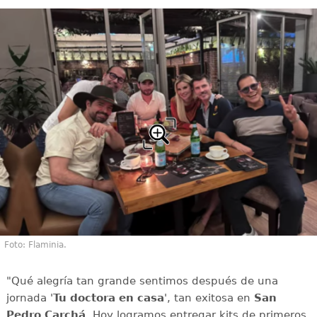
Foto: Flaminia.
"Qué alegría tan grande sentimos después de una
jornada '
Tu doctora en casa
', tan exitosa en
San
Pedro Carchá
. Hoy logramos entregar kits de primeros