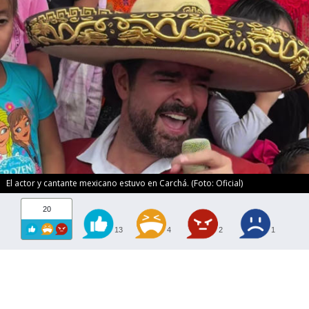
El actor y cantante mexicano estuvo en Carchá. (Foto: Oficial)
20
13
4
2
1