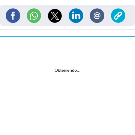
Obteniendo...