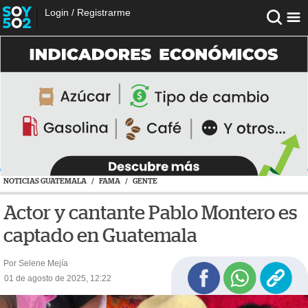
Login
/
Registrarme
NOTICIAS GUATEMALA
/
FAMA
/
GENTE
Actor y cantante Pablo Montero es
captado en Guatemala
Por Selene Mejía
01 de agosto de 2025, 12:22