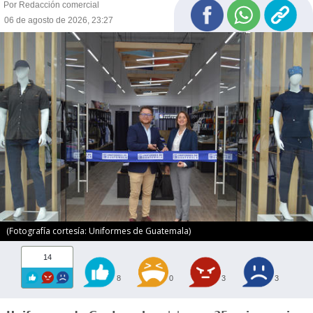
Por Redacción comercial
06 de agosto de 2026, 23:27
(Fotografía cortesía: Uniformes de Guatemala)
14
8
0
3
3