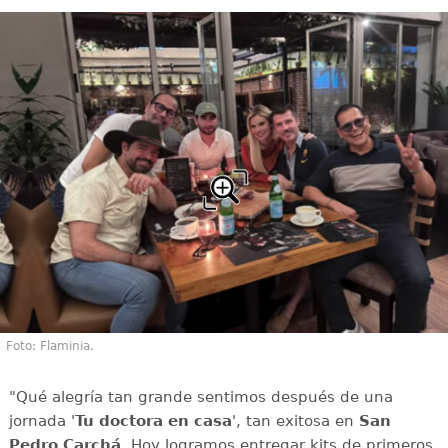
Foto: Flaminia.
"Qué alegría tan grande sentimos después de una
jornada '
Tu doctora en casa
', tan exitosa en
San
Pedro Carchá
. Hoy logramos entregar kits de primeros