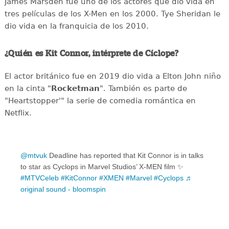
James Marsden fue uno de los actores que dio vida en
tres películas de los X-Men en los 2000. Tye Sheridan le
dio vida en la franquicia de los 2010.
¿Quién es Kit Connor, intérprete de Cíclope?
El actor británico fue en 2019 dio vida a Elton John niño
en la cinta "
Rocketman
". También es parte de
"Heartstopper'" la serie de comedia romántica en
Netflix.
@mtvuk
Deadline has reported that Kit Connor is in talks
to star as Cyclops in Marvel Studios’ X-MEN film ✨
#MTVCeleb
#KitConnor
#XMEN
#Marvel
#Cyclops
♬
original sound - bloomspin