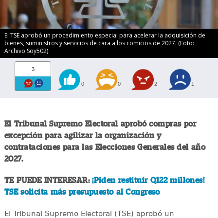
El TSE aprobó un procedimiento especial para acelerar la adquisición de
bienes, suministros y servicios de cara a los comicios de 2027. (Foto:
Archivo Soy502)
3
0
0
2
1
El Tribunal Supremo Electoral aprobó compras por
excepción para agilizar la organización y
contrataciones para las Elecciones Generales del año
2027.
TE PUEDE INTERESAR:
¡Piden restituir Q122 millones!
TSE solicita más presupuesto al Congreso
El Tribunal Supremo Electoral (TSE) aprobó un