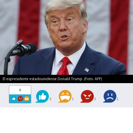
El expresidente estadounidense Donald Trump. (Foto. AFP)
6
2
1
2
1