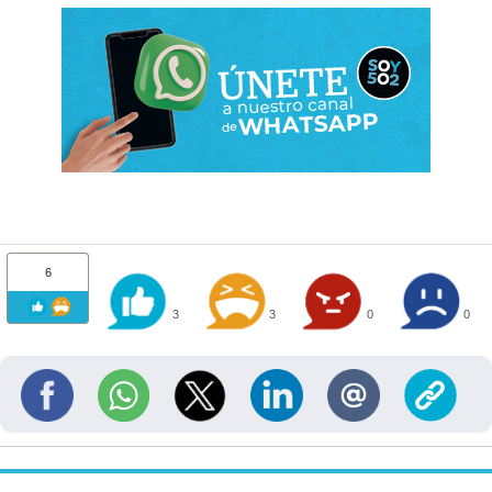
6
3
3
0
0