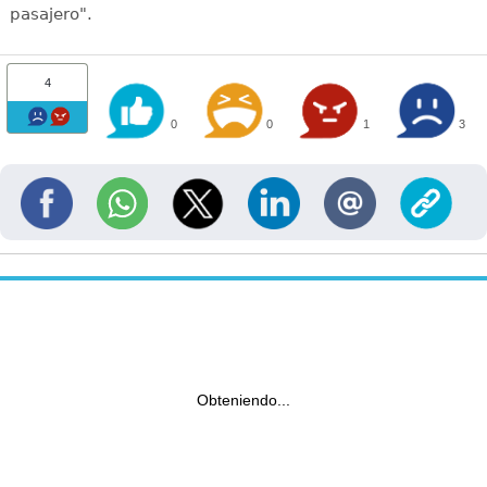
pasajero".
4
0
0
1
3
Obteniendo...