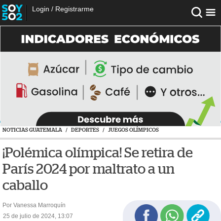
Login
/
Registrarme
NOTICIAS GUATEMALA
/
DEPORTES
/
JUEGOS OLÍMPICOS
¡Polémica olímpica! Se retira de
París 2024 por maltrato a un
caballo
Por Vanessa Marroquín
25 de julio de 2024, 13:07