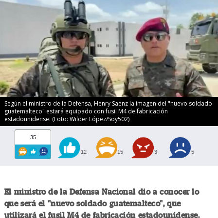
Según el ministro de la Defensa, Henry Saénz la imagen del "nuevo soldado
guatemalteco" estará equipado con fusil M4 de fabricación
estadounidense. (Foto: Wilder López/Soy502)
35
12
15
3
5
El ministro de la Defensa Nacional dio a conocer lo
que será el "nuevo soldado guatemalteco", que
utilizará el fusil M4 de fabricación estadounidense.