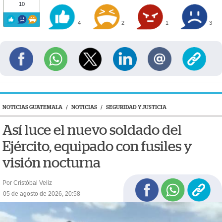
10
4
2
1
3
NOTICIAS GUATEMALA
/
NOTICIAS
/
SEGURIDAD Y JUSTICIA
Así luce el nuevo soldado del
Ejército, equipado con fusiles y
visión nocturna
Por Cristóbal Veliz
05 de agosto de 2026, 20:58