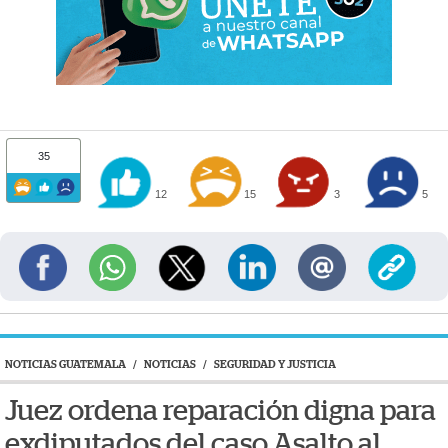
35
12
15
3
5
NOTICIAS GUATEMALA
/
NOTICIAS
/
SEGURIDAD Y JUSTICIA
Juez ordena reparación digna para
exdiputados del caso Asalto al