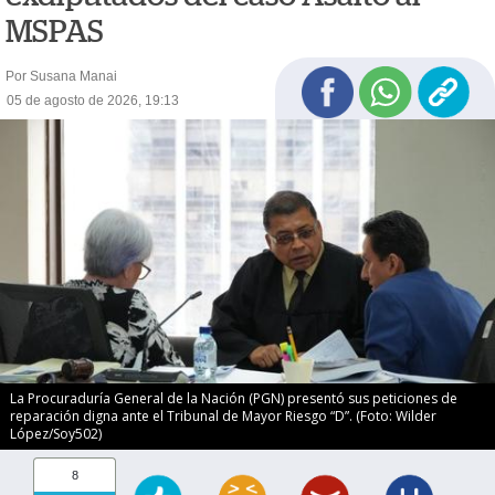
MSPAS
Por Susana Manai
05 de agosto de 2026, 19:13
La Procuraduría General de la Nación (PGN) presentó sus peticiones de
reparación digna ante el Tribunal de Mayor Riesgo “D”. (Foto: Wilder
López/Soy502)
8