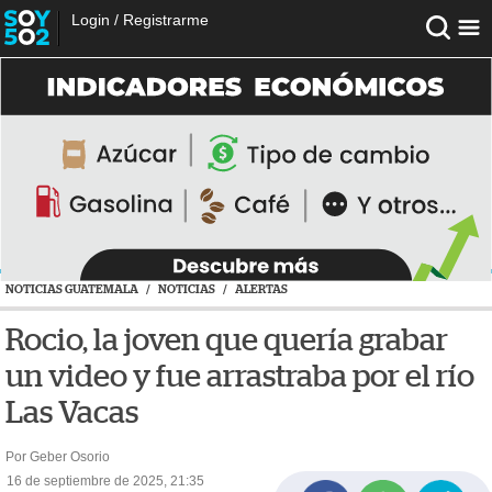
Login
/
Registrarme
NOTICIAS GUATEMALA
/
NOTICIAS
/
ALERTAS
Rocio, la joven que quería grabar
un video y fue arrastraba por el río
Las Vacas
Por Geber Osorio
16 de septiembre de 2025, 21:35