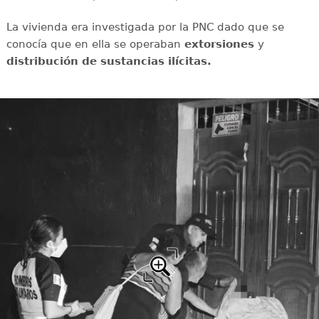
La vivienda era investigada por la PNC dado que se
conocía que en ella se operaban
extorsiones
y
distribución de sustancias ilícitas.