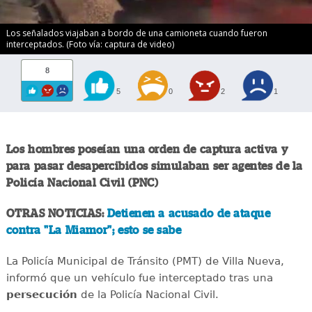
Los señalados viajaban a bordo de una camioneta cuando fueron
interceptados. (Foto vía: captura de video)
8
5
0
2
1
Los hombres poseían una orden de captura activa y
para pasar desapercibidos simulaban ser agentes de la
Policía Nacional Civil (PNC)
OTRAS NOTICIAS:
Detienen a acusado de ataque
contra "La Miamor"; esto se sabe
La Policía Municipal de Tránsito (PMT) de Villa Nueva,
informó que un vehículo fue interceptado tras una
persecución
de la Policía Nacional Civil.