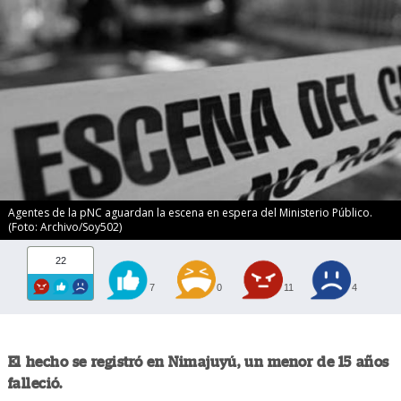
Agentes de la pNC aguardan la escena en espera del Ministerio Público.
(Foto: Archivo/Soy502)
22
7
0
11
4
El hecho se registró en Nimajuyú, un menor de 15 años
falleció.