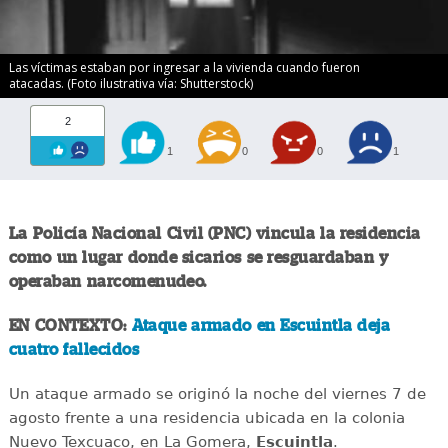
Las víctimas estaban por ingresar a la vivienda cuando fueron
atacadas. (Foto ilustrativa vía: Shutterstock)
2
1
0
0
1
La Policía Nacional Civil (PNC) vincula la residencia
como un lugar donde sicarios se resguardaban y
operaban narcomenudeo.
EN CONTEXTO:
Ataque armado en Escuintla deja
cuatro fallecidos
Un ataque armado se originó la noche del viernes 7 de
agosto frente a una residencia ubicada en la colonia
Nuevo Texcuaco, en La Gomera,
Escuintla
.