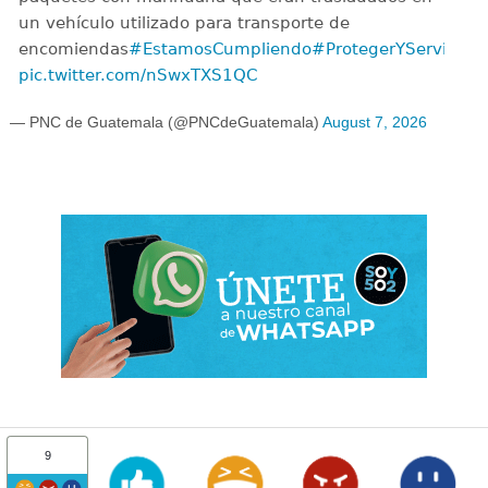
un vehículo utilizado para transporte de
encomiendas
#EstamosCumpliendo
#ProtegerYServir
pic.twitter.com/nSwxTXS1QC
— PNC de Guatemala (@PNCdeGuatemala)
August 7, 2026
9