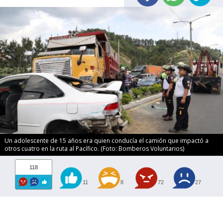
Un adolescente de 15 años era quien conducía el camión que impactó a
otros cuatro en la ruta al Pacífico. (Foto: Bomberos Voluntarios)
118
11
8
72
27