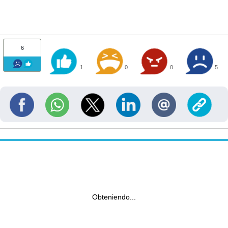
6
1
0
0
5
Obteniendo...