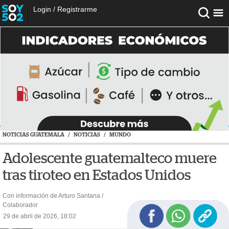
Login
/
Registrarme
NOTICIAS GUATEMALA
/
NOTICIAS
/
MUNDO
Adolescente guatemalteco muere
tras tiroteo en Estados Unidos
Con información de Arturo Santana /
Colaborador
29 de abril de 2026, 18:02