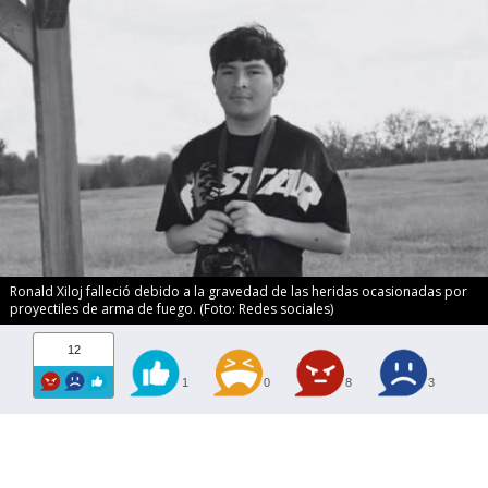
Ronald Xiloj falleció debido a la gravedad de las heridas ocasionadas por
proyectiles de arma de fuego. (Foto: Redes sociales)
12
1
0
8
3