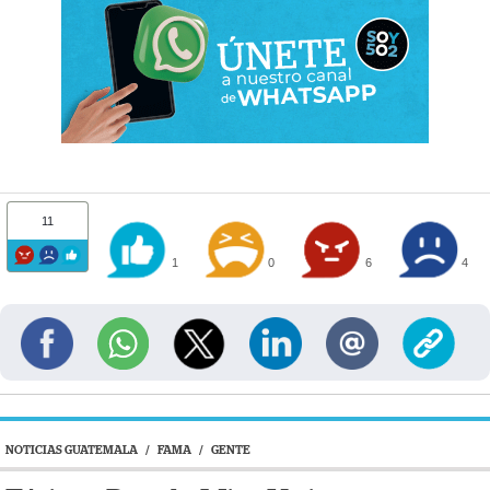
11
1
0
6
4
NOTICIAS GUATEMALA
/
FAMA
/
GENTE