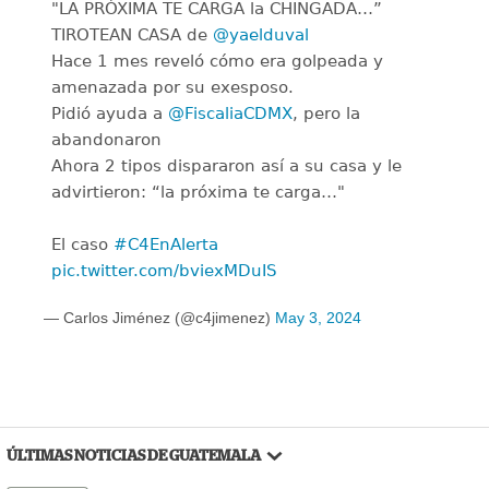
"LA PRÓXIMA TE CARGA la CHINGADA…”
TIROTEAN CASA de
@yaelduval
Hace 1 mes reveló cómo era golpeada y
amenazada por su exesposo.
Pidió ayuda a
@FiscaliaCDMX
, pero la
abandonaron
Ahora 2 tipos dispararon así a su casa y le
advirtieron: “la próxima te carga…"
El caso
#C4EnAlerta
pic.twitter.com/bviexMDuIS
— Carlos Jiménez (@c4jimenez)
May 3, 2024
ÚLTIMAS NOTICIAS DE GUATEMALA