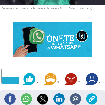
Personas lastimaron a la pareja de Karely Ruiz. (Foto: Instagram)
0
0
0
0
0