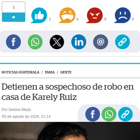
1
1
0
0
0
NOTICIAS GUATEMALA
/
FAMA
/
GENTE
Detienen a sospechoso de robo en
casa de Karely Ruiz
Por Selene Mejía
05 de agosto de 2026, 21:14