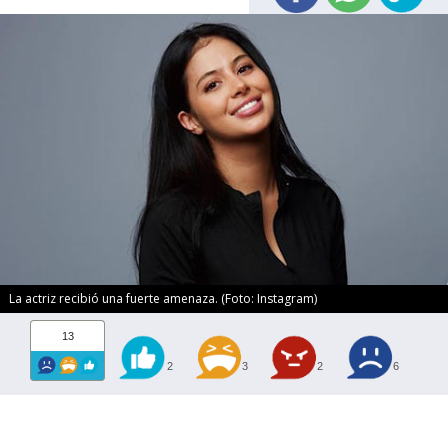
La actriz recibió una fuerte amenaza. (Foto: Instagram)
13
2
3
2
6