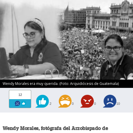
Wendy Morales era muy querida. (Foto: Arquidiócesis de Guatemala)
12
2
0
0
10
Wendy Morales, fotógrafa del Arzobispado de