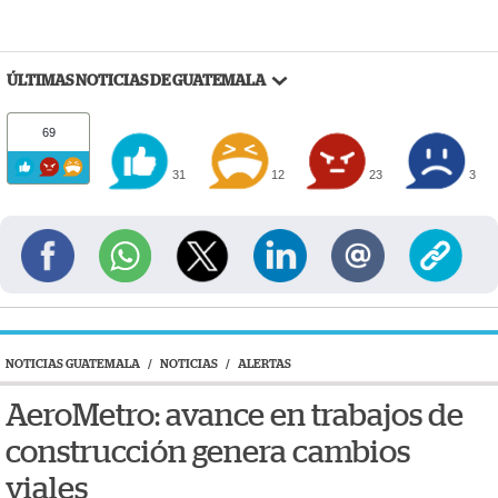
ÚLTIMAS NOTICIAS DE GUATEMALA
69
31
12
23
3
NOTICIAS GUATEMALA
/
NOTICIAS
/
ALERTAS
AeroMetro: avance en trabajos de
construcción genera cambios
viales