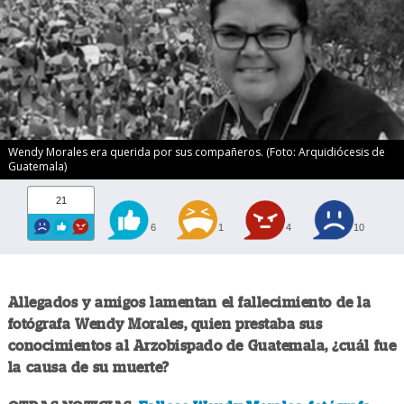
Wendy Morales era querida por sus compañeros. (Foto: Arquidiócesis de
Guatemala)
21
6
1
4
10
Allegados y amigos lamentan el fallecimiento de la
fotógrafa Wendy Morales, quien prestaba sus
conocimientos al Arzobispado de Guatemala, ¿cuál fue
la causa de su muerte?