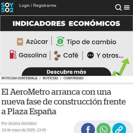
Login
/
Registrarme
NOTICIAS GUATEMALA
/
NOTICIAS
/
COMUNIDAD
El AeroMetro arranca con una
nueva fase de construcción frente
a Plaza España
Por Jessica González
19 de mayo de 2026, 13:45