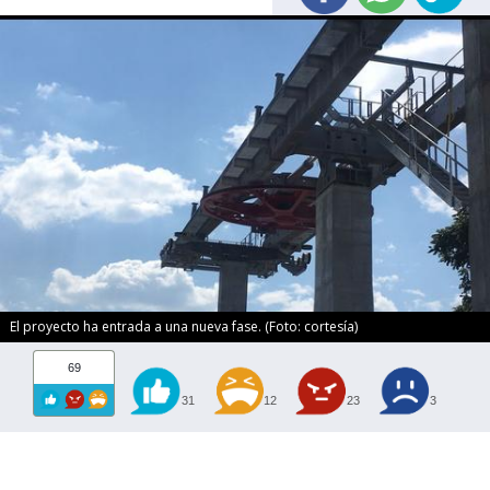
El proyecto ha entrada a una nueva fase. (Foto: cortesía)
69
31
12
23
3