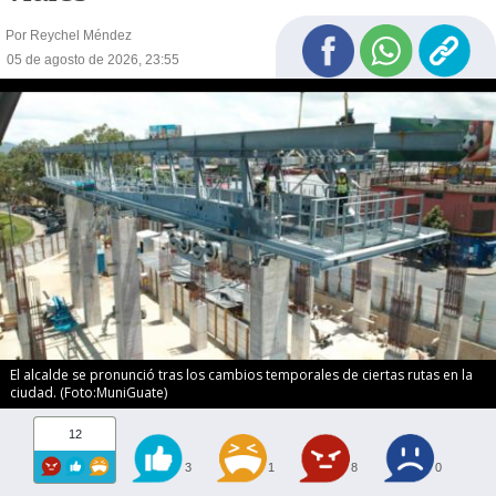
Por Reychel Méndez
05 de agosto de 2026, 23:55
El alcalde se pronunció tras los cambios temporales de ciertas rutas en la
ciudad. (Foto:MuniGuate)
12
3
1
8
0