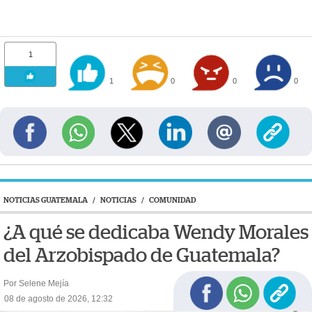
1
1
0
0
0
NOTICIAS GUATEMALA
/
NOTICIAS
/
COMUNIDAD
¿A qué se dedicaba Wendy Morales
del Arzobispado de Guatemala?
Por Selene Mejía
08 de agosto de 2026, 12:32