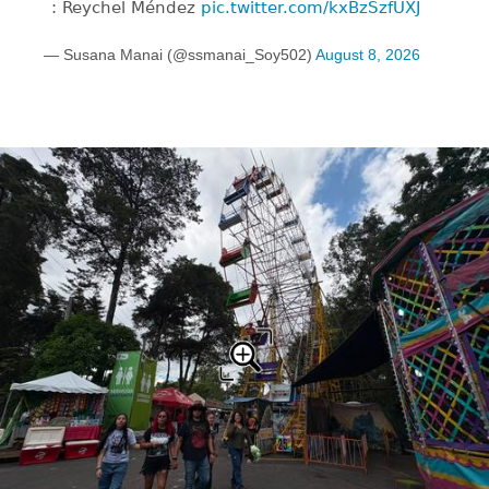
: Reychel Méndez
pic.twitter.com/kxBzSzfUXJ
— Susana Manai (@ssmanai_Soy502)
August 8, 2026