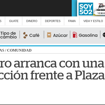
VERS
S
GUATE
DINERO
DEPORTES
FAMA
VIDA Y ESTILO
AS
/
COMUNIDAD
ro arranca con una
cción frente a Plaz