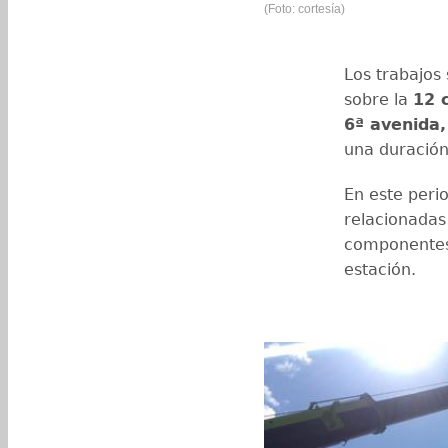
(Foto: cortesía)
Los trabajos
sobre la
12 
6ª avenida,
una duració
En este peri
relacionadas 
componentes 
estación.