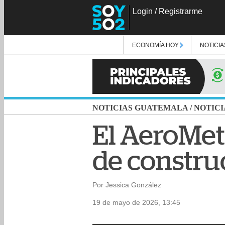
Login
/
Registrarme
ECONOMÍA HOY
NOTICIA
NOTICIAS GUATEMALA
/
NOTICI
El AeroMet
de constru
Por Jessica González
19 de mayo de 2026, 13:45