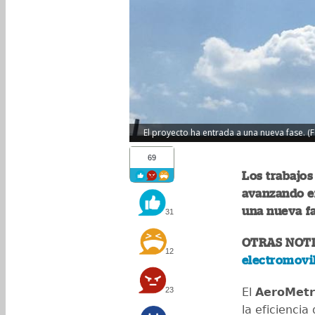
El proyecto ha entrada a una nueva fase. (F
69
Los trabajos
avanzando en
una nueva fa
31
OTRAS NOTI
12
electromovi
23
El
AeroMet
la eficienci