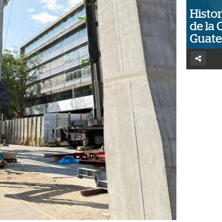
Histor
de la 
Guat