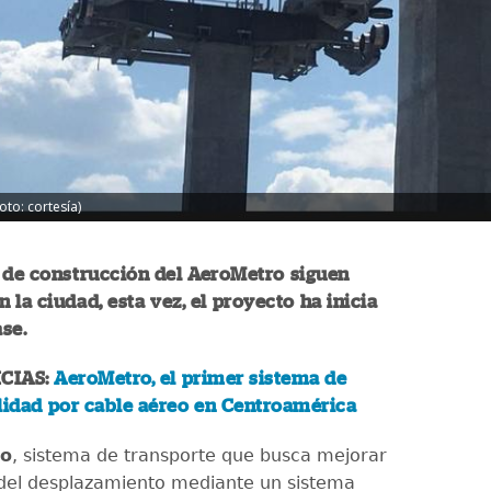
oto: cortesía)
 de construcción del AeroMetro siguen
 la ciudad, esta vez, el proyecto ha inicia
se.
CIAS:
AeroMetro, el primer sistema de
lidad por cable aéreo en Centroamérica
ro
, sistema de transporte que busca mejorar
a del desplazamiento mediante un sistema