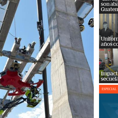
son ab
Guatem
Unifor
años c
Impact
secuela
ESPECIAL