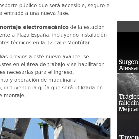
nsporte público que será accesible, seguro e
ha entrado a una nueva fase.
montaje electromecánico
de la estación
ente a Plaza España, incluyendo instalación
es técnicos en la 12 calle Montúfar.
días previos a este nuevo avance, se
Surgen 
ustes en el área de trabajo y se habilitaron
Alessan
es necesarias para el ingreso,
nto y operación de maquinaria
, incluyendo la grúa que será utilizada en
de montaje.
Trágico
falleci
Mejica
"Enven