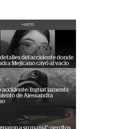
+VISTO
detalles del accidente donde
dra Mejicano cayó al vacío
 accidente: Inguat lamenta
miento de Alessandra
no
enaron a su mamá": perritos