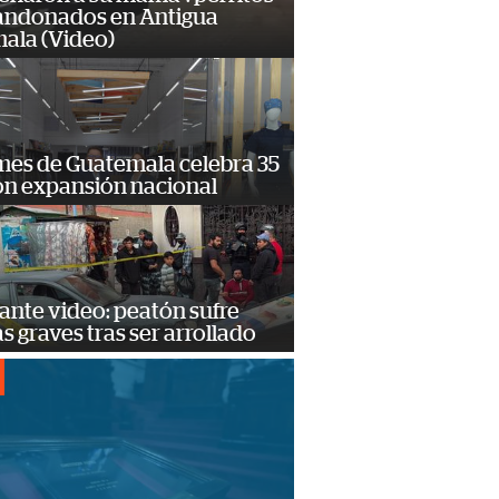
andonados en Antigua
ala (Video)
mes de Guatemala celebra 35
on expansión nacional
ante video: peatón sufre
s graves tras ser arrollado