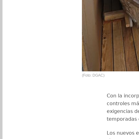
(Foto: DGAC)
Con la incor
controles má
exigencias d
temporadas d
Los nuevos e