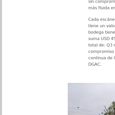
sin comprome
más fluida en
Cada escáner
tiene un val
bodega tiene
suma USD 451
total de: Q3 
compromiso 
continua de l
DGAC.