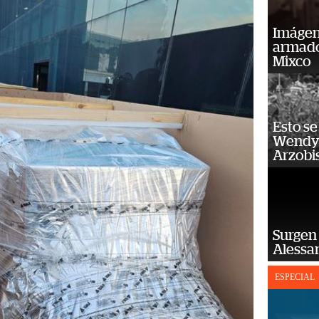
Imágene
armado
Mixco
Esto se
Wendy 
Arzobi
Surgen 
Alessan
ESPECIAL