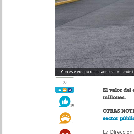
Con este equipo de escaneo se pretende t
30
El valor del
millones.
16
OTRAS NOTI
sector públi
5
La Dirección