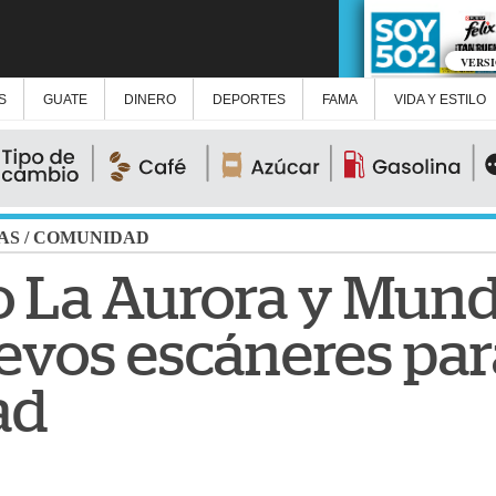
VERS
S
GUATE
DINERO
DEPORTES
FAMA
VIDA Y ESTILO
AS
/
COMUNIDAD
o La Aurora y Mun
evos escáneres par
ad