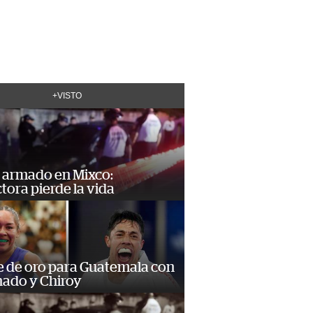
+VISTO
 armado en Mixco:
ora pierde la vida
e de oro para Guatemala con
ado y Chiroy