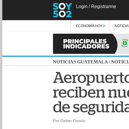
Login
/
Registrarme
ECONOMÍA HOY
NOTICIA
NOTICIAS GUATEMALA
/
NOTICI
Aeropuert
reciben nu
de segurid
Por Geber Osorio