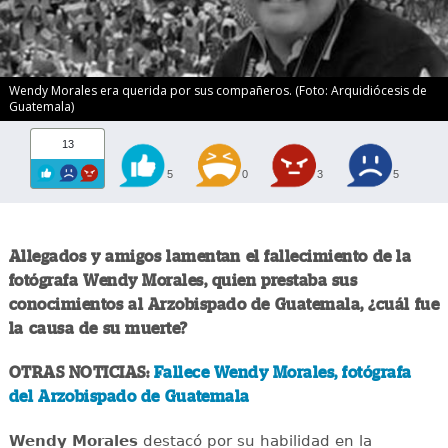
Wendy Morales era querida por sus compañeros. (Foto: Arquidiócesis de
Guatemala)
13
5
0
3
5
Allegados y amigos lamentan el fallecimiento de la
fotógrafa Wendy Morales, quien prestaba sus
conocimientos al Arzobispado de Guatemala, ¿cuál fue
la causa de su muerte?
OTRAS NOTICIAS:
Fallece Wendy Morales, fotógrafa
del Arzobispado de Guatemala
Wendy Morales
destacó por su habilidad en la