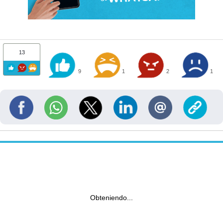
13
9
1
2
1
Obteniendo...