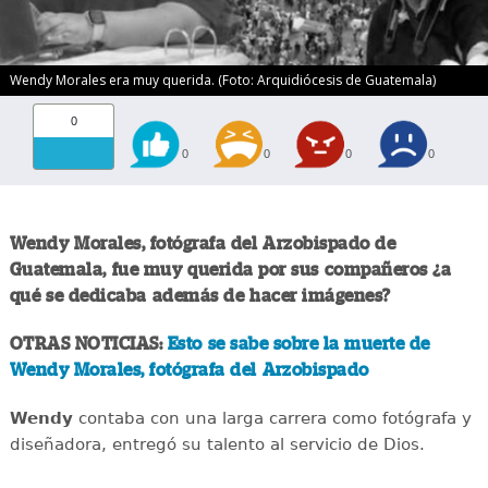
Wendy Morales era muy querida. (Foto: Arquidiócesis de Guatemala)
0
0
0
0
0
Wendy Morales, fotógrafa del Arzobispado de
Guatemala, fue muy querida por sus compañeros ¿a
qué se dedicaba además de hacer imágenes?
OTRAS NOTICIAS:
Esto se sabe sobre la muerte de
Wendy Morales, fotógrafa del Arzobispado
Wendy
contaba con una larga carrera como fotógrafa y
diseñadora, entregó su talento al servicio de Dios.