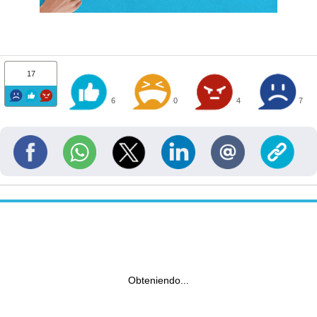
17
6
0
4
7
Obteniendo...