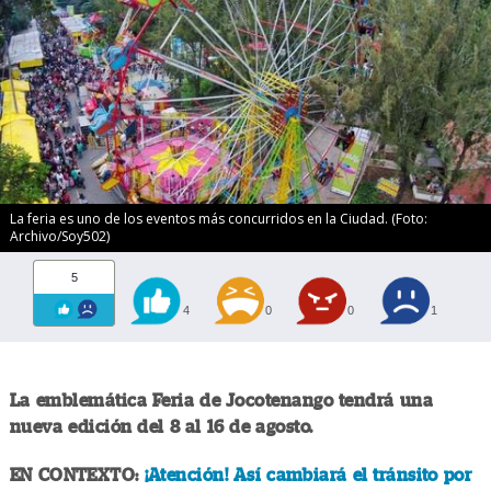
La feria es uno de los eventos más concurridos en la Ciudad. (Foto:
Archivo/Soy502)
5
4
0
0
1
La emblemática Feria de Jocotenango tendrá una
nueva edición del 8 al 16 de agosto.
EN CONTEXTO:
¡Atención! Así cambiará el tránsito por