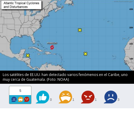
Los satélites de EE.UU. han detectado varios fenómenos en el Caribe, uno
muy cerca de Guatemala. (Foto: NOAA)
5
0
1
1
3