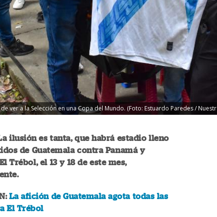
n de ver a la Selección en una Copa del Mundo. (Foto: Estuardo Paredes / Nuestr
La ilusión es tanta, que habrá estadio lleno
rtidos de Guatemala contra Panamá y
l Trébol, el 13 y 18 de este mes,
ente.
N:
La afición de Guatemala agota todas las
a El Trébol