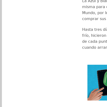
La Azul y Bl
misma para c
Mundo, por l
comprar sus 
Hasta tres dí
frío, hiciero
de cada punto
cuando arran