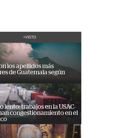
+VISTO
on los apellidos más
res de Guatemala según
o lento: trabajos en la USAC
nan congestionamiento en el
ico