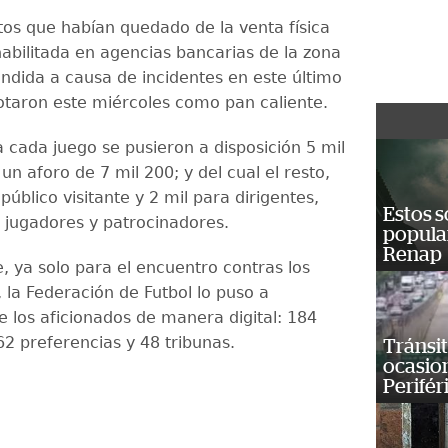
tos que habían quedado de la venta física
habilitada en agencias bancarias de la zona
endida a causa de incidentes en este último
otaron este miércoles como pan caliente.
a cada juego se pusieron a disposición 5 mil
un aforo de 7 mil 200; y del cual el resto,
público visitante y 2 mil para dirigentes,
Estos s
e jugadores y patrocinadores.
popula
Renap
, ya solo para el encuentro contras los
 la Federación de Futbol lo puso a
e los aficionados de manera digital: 184
62 preferencias y 48 tribunas.
Tránsit
ocasio
Perifér