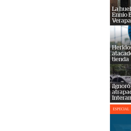
La huel
Ennio B
Verapa
Heridos
atacad
tienda
¡Ignoró
atrapad
Intera
ESPECIAL