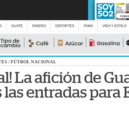
VERS
S
GUATE
DINERO
DEPORTES
FAMA
VIDA Y ESTILO
TES
/
FÚTBOL NACIONAL
al! La afición de G
 las entradas para 