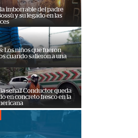
la imborrable del padre
ossù y su legado en las
ces
: Los niños que fueron
os cuando salieron a una
 la señal! Conductor queda
o en concreto fresco en la
mericana