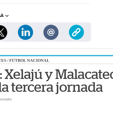
LA
TES
/
FÚTBOL NACIONAL
: Xelajú y Malacate
a tercera jornada
aborador