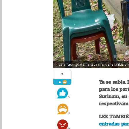
La afición guatemalteca mantiene la ilusió
7
Ya se sabía. 
para los pa
Surinam, en E
4
respectivam
3
LEE TAMBIÉ
entradas par
0