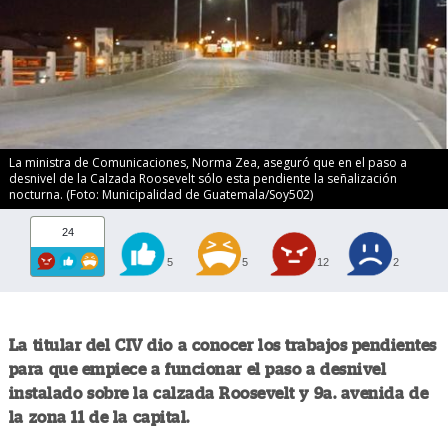
La ministra de Comunicaciones, Norma Zea, aseguró que en el paso a
desnivel de la Calzada Roosevelt sólo esta pendiente la señalización
nocturna. (Foto: Municipalidad de Guatemala/Soy502)
24
5
5
12
2
La titular del CIV dio a conocer los trabajos pendientes
para que empiece a funcionar el paso a desnivel
instalado sobre la calzada Roosevelt y 9a. avenida de
la zona 11 de la capital.