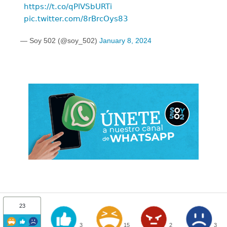
https://t.co/qPlVSbURTi
pic.twitter.com/8rBrcOys83
— Soy 502 (@soy_502)
January 8, 2024
23
3
15
2
3