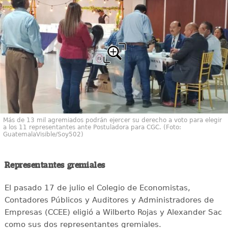
Más de 13 mil agremiados podrán ejercer su derecho a voto para elegir
a los 11 representantes ante Postuladora para CGC. (Foto:
GuatemalaVisible/Soy502)
Representantes gremiales
El pasado 17 de julio el Colegio de Economistas,
Contadores Públicos y Auditores y Administradores de
Empresas (CCEE) eligió a Wilberto Rojas y Alexander Sac
como sus dos representantes gremiales.