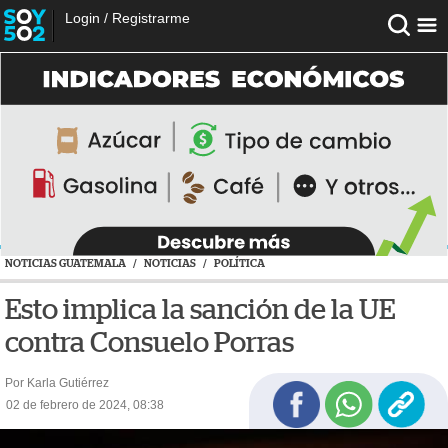
Login
/
Registrarme
NOTICIAS GUATEMALA
/
NOTICIAS
/
POLÍTICA
Esto implica la sanción de la UE
contra Consuelo Porras
Por Karla Gutiérrez
02 de febrero de 2024, 08:38