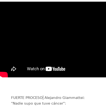
FUERTE PROCESO⎜Alejandro Giammattei:
"Nadie supo que tuve cáncer":