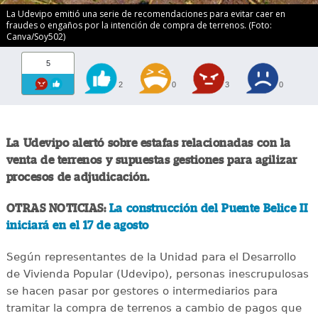
La Udevipo emitió una serie de recomendaciones para evitar caer en
fraudes o engaños por la intención de compra de terrenos. (Foto:
Canva/Soy502)
5
2
0
3
0
La Udevipo alertó sobre estafas relacionadas con la
venta de terrenos y supuestas gestiones para agilizar
procesos de adjudicación.
OTRAS NOTICIAS:
La construcción del Puente Belice II
iniciará en el 17 de agosto
Según representantes de la Unidad para el Desarrollo
de Vivienda Popular (Udevipo), personas inescrupulosas
se hacen pasar por gestores o intermediarios para
tramitar la compra de terrenos a cambio de pagos que