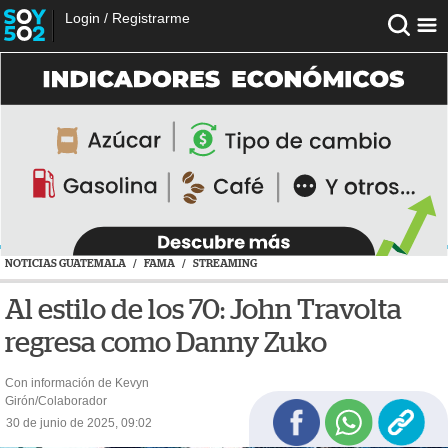
Login
/
Registrarme
NOTICIAS GUATEMALA
/
FAMA
/
STREAMING
Al estilo de los 70: John Travolta
regresa como Danny Zuko
Con información de Kevyn
Girón/Colaborador
30 de junio de 2025, 09:02