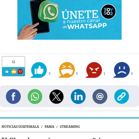
11
5
5
1
0
NOTICIAS GUATEMALA
/
FAMA
/
STREAMING