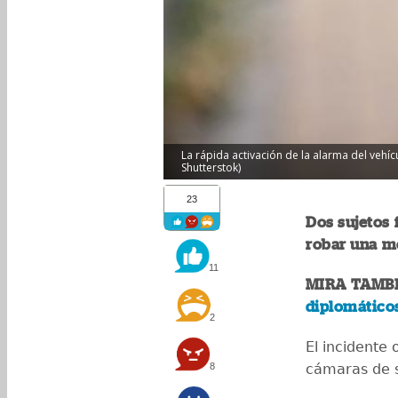
La rápida activación de la alarma del vehíc
Shutterstok)
23
Dos sujetos
robar una mo
11
MIRA TAMB
diplomáticos
2
El incidente 
8
cámaras de 