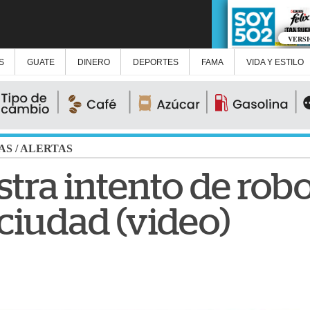
VERS
S
GUATE
DINERO
DEPORTES
FAMA
VIDA Y ESTILO
AS
/
ALERTAS
stra intento de rob
ciudad (video)