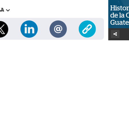
Histor
LA
de la 
Guat