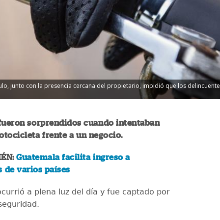
ulo, junto con la presencia cercana del propietario, impidió que los delincuentes
 fueron sorprendidos cuando intentaban
tocicleta frente a un negocio.
IÉN:
Guatemala facilita ingreso a
 de varios países
ocurrió a plena luz del día y fue captado por
seguridad.