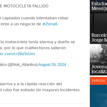
Esta fu
E MOTOCICLETA FALLIDO
Messi j
n captados cuando intentaban robar
rente a un negocio de
#Zona6
Barcel
Jorge M
la motocicleta tenía alarma y dueño se
, por lo que malhechores salieron
tter.com/crj9izYoUm
ntico (@Noti_Atlantico)
August 26, 2024
Joven 
localiz
ESPECIAL
alarma y a la rápida reacción del
el robo fue evitado sin mayores incidentes.