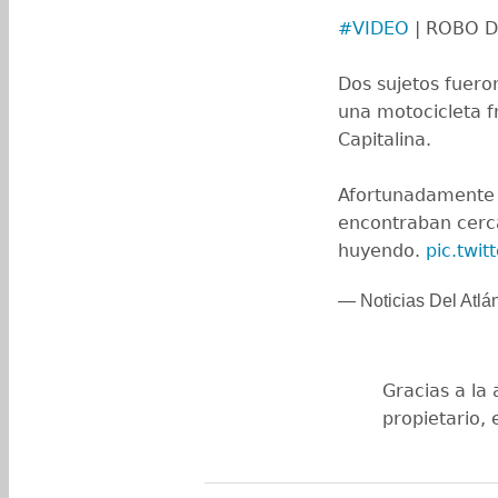
#VIDEO
| ROBO D
Dos sujetos fuero
una motocicleta f
Capitalina.
Afortunadamente 
encontraban cerca
huyendo.
pic.twi
— Noticias Del Atlá
Gracias a la 
propietario, 