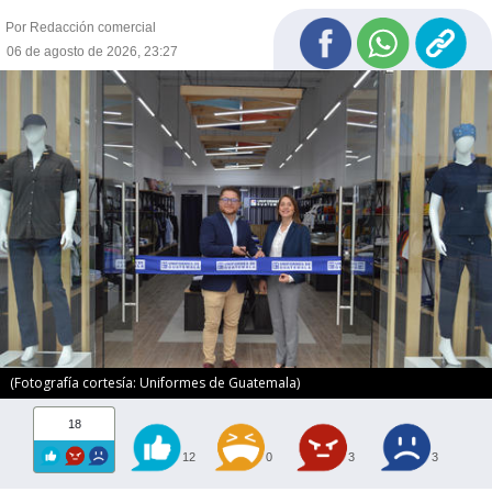
Por Redacción comercial
06 de agosto de 2026, 23:27
(Fotografía cortesía: Uniformes de Guatemala)
18
12
0
3
3