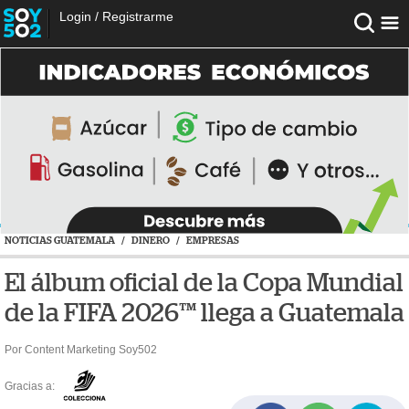
Login
/
Registrarme
NOTICIAS GUATEMALA
/
DINERO
/
EMPRESAS
El álbum oficial de la Copa Mundial
de la FIFA 2026™ llega a Guatemala
Por Content Marketing Soy502
Gracias a: