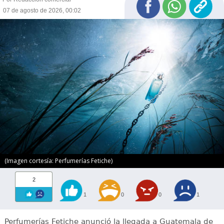
07 de agosto de 2026, 00:02
(Imagen cortesía: Perfumerías Fetiche)
2
1
0
0
1
Perfumerías Fetiche anunció la llegada a Guatemala de