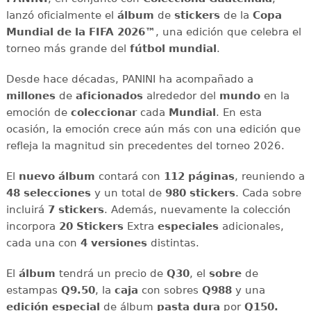
lanzó oficialmente el
álbum
de
stickers
de la
Copa
Mundial de la FIFA 2026™
, una edición que celebra el
torneo más grande del
fútbol mundial
.
Desde hace décadas, PANINI ha acompañado a
millones
de
aficionados
alrededor del
mundo
en la
emoción de
coleccionar
cada
Mundial
. En esta
ocasión, la emoción crece aún más con una edición que
refleja la magnitud sin precedentes del torneo 2026.
El
nuevo álbum
contará con
112 páginas
, reuniendo a
48 selecciones
y un total de
980 stickers
. Cada sobre
incluirá
7 stickers
. Además, nuevamente la colección
incorpora
20 Stickers
Extra
especiales
adicionales,
cada una con
4 versiones
distintas.
El
álbum
tendrá un precio de
Q30
, el
sobre
de
estampas
Q9.50
, la
caja
con sobres
Q988
y una
edición especial
de álbum
pasta dura
por
Q150.