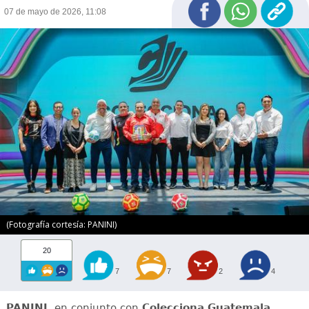
07 de mayo de 2026, 11:08
(Fotografía cortesía: PANINI)
20
7
7
2
4
PANINI
, en conjunto con
Colecciona Guatemala
,