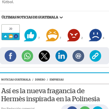
fútbol.
ÚLTIMAS NOTICIAS DE GUATEMALA
20
7
7
2
4
NOTICIAS GUATEMALA
/
DINERO
/
EMPRESAS
Así es la nueva fragancia de
Hermès inspirada en la Polinesia
Por Redacción comercial