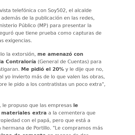
ista telefónica con Soy502, el alcalde
 además de la publicación en las redes,
nisterio Público (MP) para presentar la
eguró que tiene prueba como capturas de
as exigencias.
io la extorsión,
me amenazó con
la Contraloría
(General de Cuentas) para
stigaran.
Me pidió el 20%
y le dije que no,
al yo invierto más de lo que valen las obras,
e le pido a los contratistas un poco extra",
, le propuso que las empresas
le
 materiales extra
a la cementera que
ropiedad con el papá, pero que está a
a hermana de Portillo. "Le compramos más