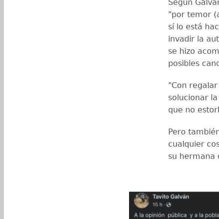
Según Galván
"por temor (
sí lo está ha
invadir la a
se hizo acom
posibles can
"Con regalar 
solucionar l
que no estor
Pero también
cualquier co
su hermana o