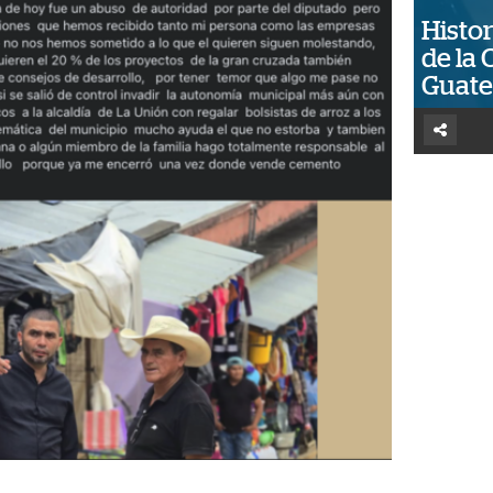
Histor
de la 
Guat