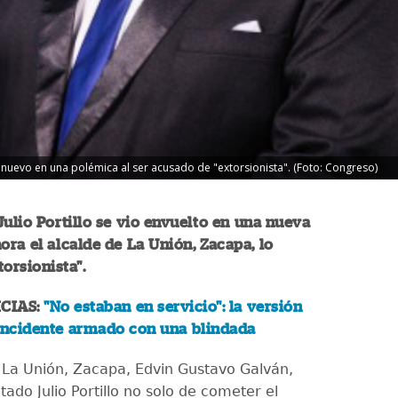
de nuevo en una polémica al ser acusado de "extorsionista". (Foto: Congreso)
Julio Portillo se vio envuelto en una nueva
ora el alcalde de La Unión, Zacapa, lo
torsionista".
CIAS:
"No estaban en servicio": la versión
 incidente armado con una blindada
e La Unión, Zacapa, Edvin Gustavo Galván,
tado Julio Portillo no solo de cometer el