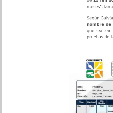
de
15 mil b
meses", lam
Según Galván
nombre de 
que realizan
pruebas de l