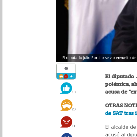
El diputado Julio Portillo se vio envuelto 
49
El diputado 
polémica, ah
acusa de "ex
10
OTRAS NOTI
20
de SAT tras
11
El alcalde d
acusó al dipu