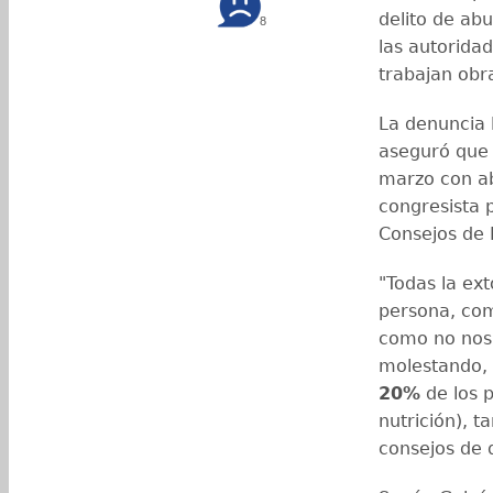
delito de abu
8
las autorida
trabajan obra
La denuncia 
aseguró que P
marzo con ab
congresista p
Consejos de 
"Todas la ex
persona, com
como no nos 
molestando, 
20%
de los p
nutrición), 
consejos de 