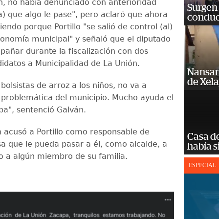
, no había denunciado con anterioridad
Surgen 
a) que algo le pase", pero aclaró que ahora
conduc
ciendo porque Portillo "se salió de control (al)
utonomía municipal" y señaló que el diputado
pañar durante la fiscalización con dos
didatos a Municipalidad de La Unión.
Nansan
de Xel
bolsistas de arroz a los niños, no va a
a problemática del municipio. Mucho ayuda el
ba", sentenció Galván.
 acusó a Portillo como responsable de
Casa d
sa que le pueda pasar a él, como alcalde, a
había s
 a algún miembro de su familia.
ESPECIAL