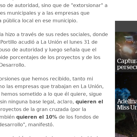
so de autoridad, sino que de "extorsionar" a
des municipales y a las empresas que
 pública local en ese municipio.
la hizo a través de sus redes sociales, donde
ortillo acudió a La Unión el lunes 31 de
uso de autoridad y luego señala que el
ide porcentajes de los proyectos y de los
Captura
Desarrollo.
persecu
torsiones que hemos recibido, tanto mi
o las empresas que trabajan en La Unión,
hemos sometido a lo que él quiere, sigue
Adelina
sin ninguna base legal, aclaro,
quieren el
Miss U
royectos de la gran cruzada (por la
también
quieren el 10%
de los fondos de
desarrollo", manifestó.