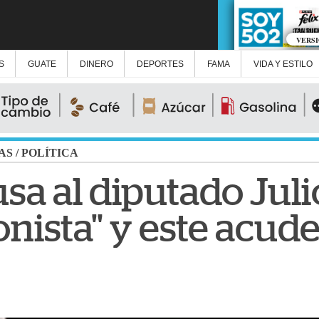
VERS
S
GUATE
DINERO
DEPORTES
FAMA
VIDA Y ESTILO
AS
/
POLÍTICA
sa al diputado Julio
onista" y este acud