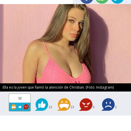
Ella es la joven que llamó la atención de Christian. (Foto: Instagram)
32
12
13
5
2