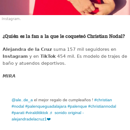
Instagram.
¿Quién es la fan a la que le coqueteó Christian Nodal?
Alejandra de la Cruz
suma 157 mil seguidores en
Instagram
y en
TikTok
454 mil. Es modelo de trajes de
baño y atuendos deportivos.
MIRA
@ale..de_a
el mejor regalo de cumpleaños !
#christian
#nodal
#palenqueguadalajara
#palenque
#christiannodal
#parati
#viralditiktok
♬ sonido original -
alejandradelacruz1❤️