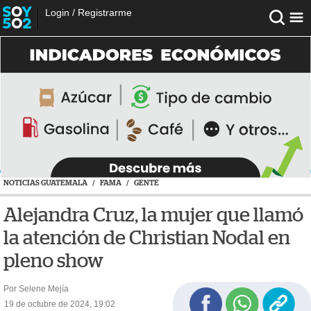
Login
/
Registrarme
NOTICIAS GUATEMALA
/
FAMA
/
GENTE
Alejandra Cruz, la mujer que llamó
la atención de Christian Nodal en
pleno show
Por Selene Mejía
19 de octubre de 2024, 19:02