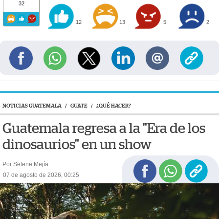
32
12
13
5
2
NOTICIAS GUATEMALA
/
GUATE
/
¿QUÉ HACER?
Guatemala regresa a la "Era de los
dinosaurios" en un show
Por Selene Mejía
07 de agosto de 2026, 00:25