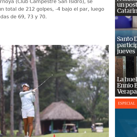
rnoya (Club Campestre San Isidro), se
un post
 total de 212 golpes, -4 bajo el par, luego
Catarin
ndas de 69, 73 y 70.
Santo D
partici
jueves
La huel
Ennio B
Verapa
ESPECIAL