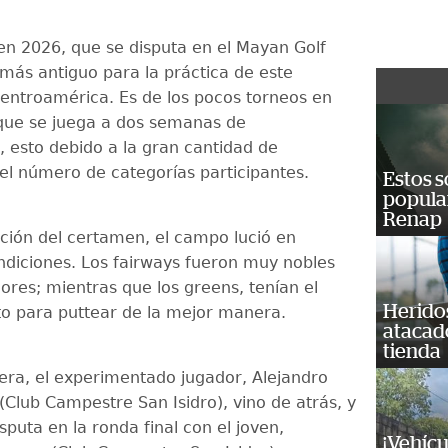
n 2026, que se disputa en el Mayan Golf
d más antiguo para la práctica de este
entroamérica. Es de los pocos torneos en
que se juega a dos semanas de
 esto debido a la gran cantidad de
 el número de categorías participantes.
Estos s
popula
Renap
ición del certamen, el campo lució en
ndiciones. Los fairways fueron muy nobles
ores; mientras que los greens, tenían el
Heridos
to para puttear de la mejor manera.
atacad
tienda
ra, el experimentado jugador, Alejandro
 (Club Campestre San Isidro), vino de atrás, y
sputa en la ronda final con el joven,
¡Vehícu