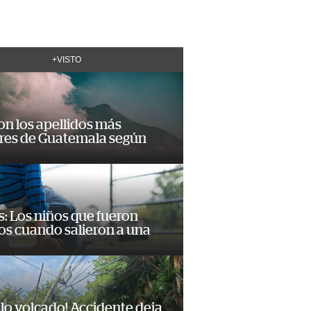
+VISTO
on los apellidos más
res de Guatemala según
: Los niños que fueron
os cuando salieron a una
lo volcado! Accidente deja