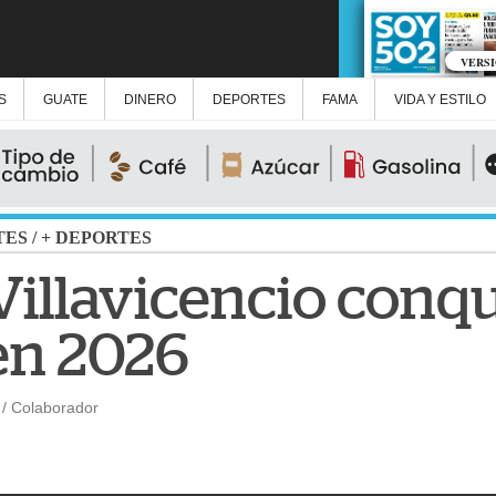
VERS
S
GUATE
DINERO
DEPORTES
FAMA
VIDA Y ESTILO
TES
/
+ DEPORTES
illavicencio conqu
n 2026
/ Colaborador