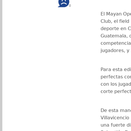
0
El Mayan Ope
Club, el fiel
deporte en C
Guatemala, 
competencia,
jugadores, y
Para esta ed
perfectas co
con los jugad
corte perfec
De esta mane
Villavicencio
una fuerte di