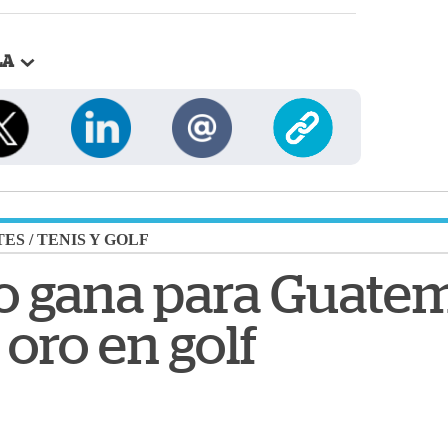
LA
TES
/
TENIS Y GOLF
o gana para Guatem
oro en golf