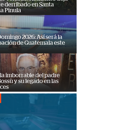
e derribado en Santa
a Pinula
omingo 2026: Así será la
pación de Guatemala este
la imborrable del padre
ossù y su legado en las
ces