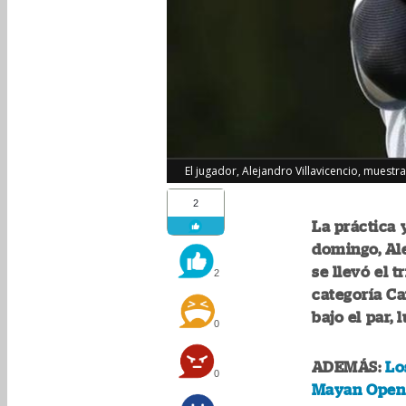
El jugador, Alejandro Villavicencio, muest
2
La práctica 
domingo, Ale
se llevó el 
2
categoría Ca
bajo el par,
0
ADEMÁS:
Lo
0
Mayan Open