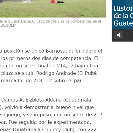
Histor
de la 
de la división Dama A, luego de tres días de competencia, en el
Guat
/ ASOGOLF)
 posición se ubicó Barnoya, quien lideró el
los primeros dos días de competencia. El
lizó con un score final de 214, -2 bajo el par.
 plaza se situó, Rodrigo Andrade (El Pulté
n marcador de 218, +2 sobre el par.
ón Damas A, Elzbieta Aldana (Guatemala
), volvió a demostrar el bueno nivel que
 su juego, y se impuso, con un score de 217,
par. Fue seguida por le experimentada,
renas (Guatemala Country Club), con 222,