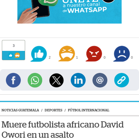
3
2
1
0
0
NOTICIAS GUATEMALA
/
DEPORTES
/
FÚTBOL INTERNACIONAL
Muere futbolista africano David
Owori en un asalto