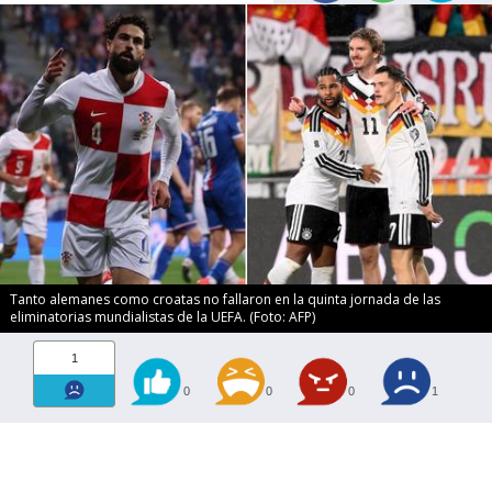
Tanto alemanes como croatas no fallaron en la quinta jornada de las
eliminatorias mundialistas de la UEFA. (Foto: AFP)
1
0
0
0
1