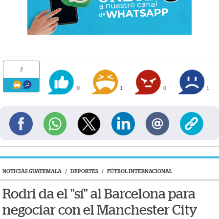
2
0
1
0
1
NOTICIAS GUATEMALA
/
DEPORTES
/
FÚTBOL INTERNACIONAL
Rodri da el "sí" al Barcelona para
negociar con el Manchester City