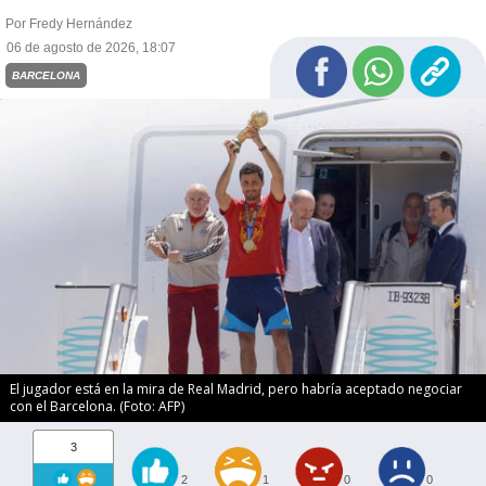
Por Fredy Hernández
06 de agosto de 2026, 18:07
BARCELONA
El jugador está en la mira de Real Madrid, pero habría aceptado negociar
con el Barcelona. (Foto: AFP)
3
2
1
0
0