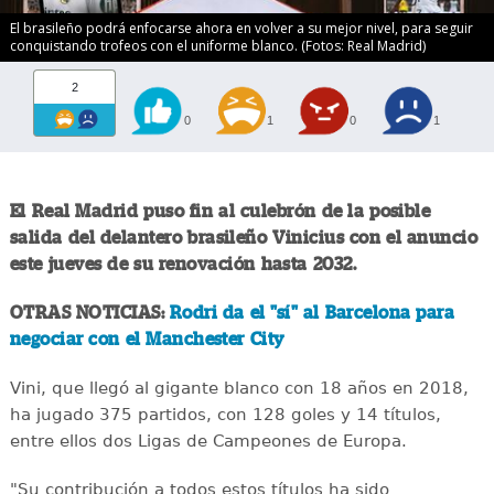
El brasileño podrá enfocarse ahora en volver a su mejor nivel, para seguir
conquistando trofeos con el uniforme blanco. (Fotos: Real Madrid)
2
0
1
0
1
El Real Madrid puso fin al culebrón de la posible
salida del delantero brasileño Vinicius con el anuncio
este jueves de su renovación hasta 2032.
OTRAS NOTICIAS:
Rodri da el "sí" al Barcelona para
negociar con el Manchester City
Vini, que llegó al gigante blanco con 18 años en 2018,
ha jugado 375 partidos, con 128 goles y 14 títulos,
entre ellos dos Ligas de Campeones de Europa.
"Su contribución a todos estos títulos ha sido