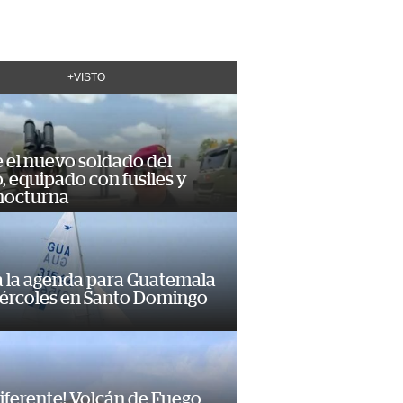
+VISTO
e el nuevo soldado del
o, equipado con fusiles y
 nocturna
á la agenda para Guatemala
iércoles en Santo Domingo
diferente! Volcán de Fuego