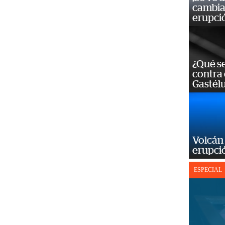
cambia 
erupci
¿Qué se
contra 
Gastél
Volcán 
erupció
ESPECIAL