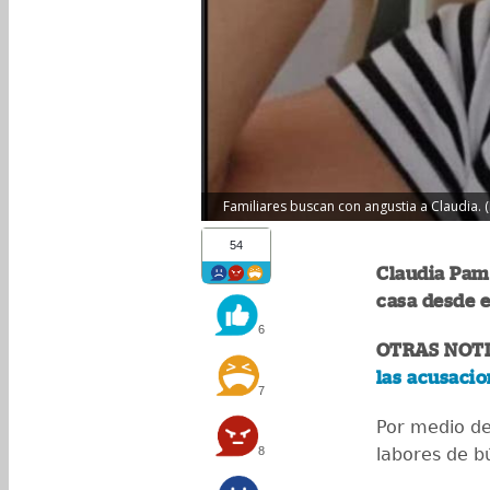
Familiares buscan con angustia a Claudia. (
54
Claudia Pame
casa desde e
6
OTRAS NOTI
las acusacio
7
Por medio de 
8
labores de b