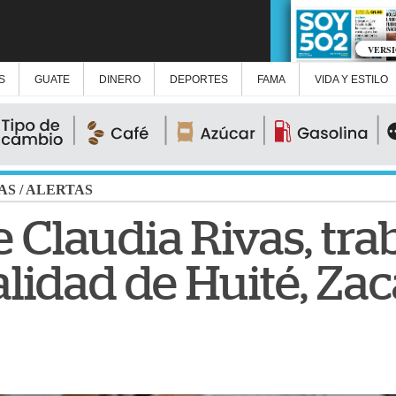
VERS
S
GUATE
DINERO
DEPORTES
FAMA
VIDA Y ESTILO
AS
/
ALERTAS
 Claudia Rivas, tra
alidad de Huité, Za