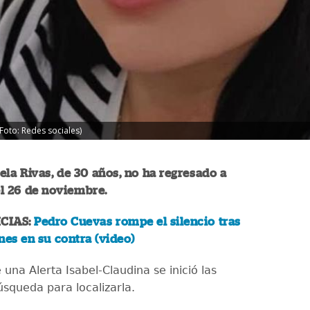
Foto: Redes sociales)
la Rivas, de 30 años, no ha regresado a
l 26 de noviembre.
CIAS:
Pedro Cuevas rompe el silencio tras
nes en su contra (video)
una Alerta Isabel-Claudina se inició las
úsqueda para localizarla.