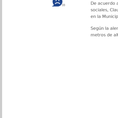
De acuerdo a
33
sociales, Cla
en la Munici
Según la ale
metros de alt