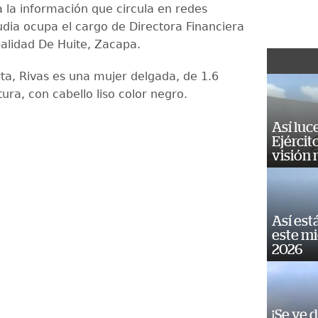
 la información que circula en redes
udia ocupa el cargo de Directora Financiera
palidad De Huite, Zacapa.
rta, Rivas es una mujer delgada, de 1.6
ura, con cabello liso color negro.
Así luc
Ejércit
visión
Así est
este m
2026
¡Se ve 